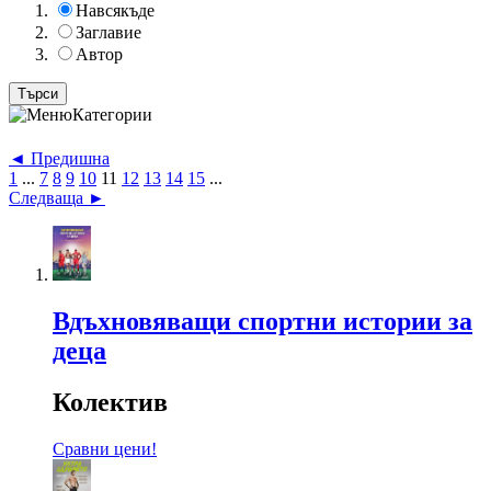
Навсякъде
Заглавие
Автор
Категории
◄ Предишна
1
...
7
8
9
10
11
12
13
14
15
...
Следваща ►
Вдъхновяващи спортни истории за
деца
Колектив
Сравни цени!