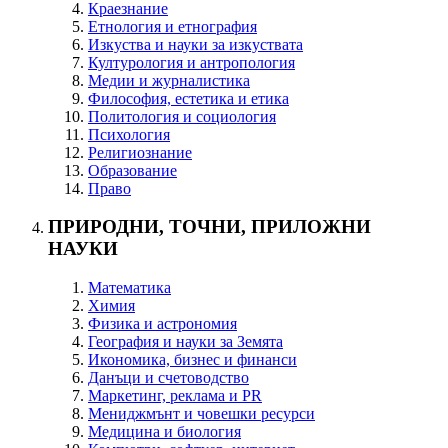
Краезнание
Етнология и етнография
Изкуства и науки за изкуствата
Културология и антропология
Медии и журналистика
Философия, естетика и етика
Политология и социология
Психология
Религиознание
Образование
Право
ПРИРОДНИ, ТОЧНИ, ПРИЛОЖНИ
НАУКИ
Математика
Химия
Физика и астрономия
География и науки за Земята
Икономика, бизнес и финанси
Данъци и счетоводство
Маркетинг, реклама и PR
Мениджмънт и човешки ресурси
Медицина и биология