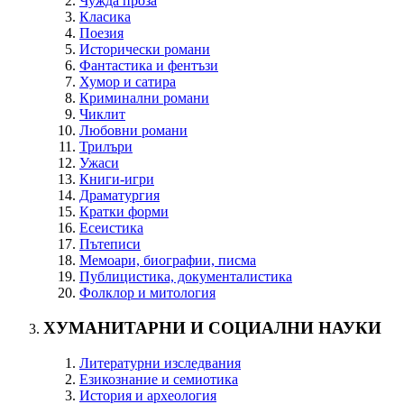
Чужда проза
Класика
Поезия
Исторически романи
Фантастика и фентъзи
Хумор и сатира
Криминални романи
Чиклит
Любовни романи
Трилъри
Ужаси
Книги-игри
Драматургия
Кратки форми
Есеистика
Пътеписи
Мемоари, биографии, писма
Публицистика, документалистика
Фолклор и митология
ХУМАНИТАРНИ И СОЦИАЛНИ НАУКИ
Литературни изследвания
Езикознание и семиотика
История и археология