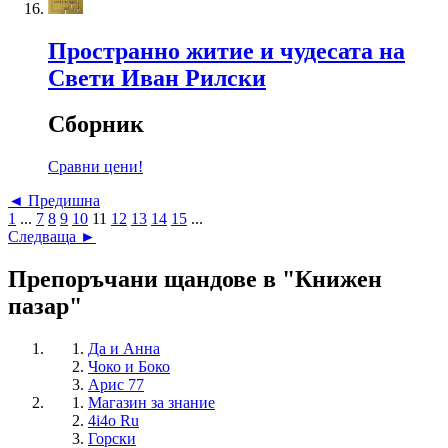
Пространно житие и чудесата на
Свети Иван Рилски
Сборник
Сравни цени!
◄ Предишна
1
...
7
8
9
10
11
12
13
14
15
...
Следваща ►
Препоръчани щандове в "Книжен
пазар"
Да и Анна
Чоко и Боко
Арис 77
Магазин за знание
4i4o Ru
Горски