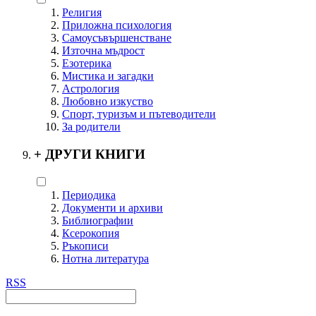
Религия
Приложна психология
Самоусъвършенстване
Източна мъдрост
Езотерика
Мистика и загадки
Астрология
Любовно изкуство
Спорт, туризъм и пътеводители
За родители
+
ДРУГИ КНИГИ
Периодика
Документи и архиви
Библиографии
Ксерокопия
Ръкописи
Нотна литература
RSS