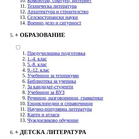
Компютри, софтуер, интернет
Техническа литература
Архитектура и строителство
Селскостопански науки
Военно дело и сигурност
+
ОБРАЗОВАНИЕ
Предучилищна подготовка
1.-4. клас
5.-8. клас
9.-12. клас
Учебници за техникуми
Библиотека за ученика
За кандидат-студенти
Учебници за ВУЗ
Речници, разговорници, граматики
Енциклопедии и справочници
Научно-популярна литература
Карти и атласи
Чуждоезиково обучение
+
ДЕТСКА ЛИТЕРАТУРА