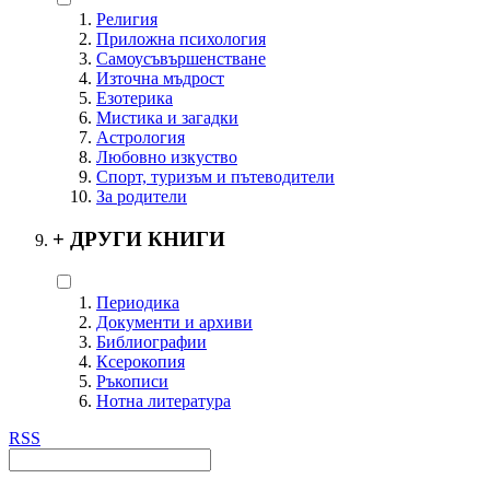
Религия
Приложна психология
Самоусъвършенстване
Източна мъдрост
Езотерика
Мистика и загадки
Астрология
Любовно изкуство
Спорт, туризъм и пътеводители
За родители
+
ДРУГИ КНИГИ
Периодика
Документи и архиви
Библиографии
Ксерокопия
Ръкописи
Нотна литература
RSS