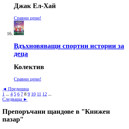
Джак Ел-Хай
Сравни цени!
Вдъхновяващи спортни истории за
деца
Колектив
Сравни цени!
◄ Предишна
1
...
4
5
6
7
8
9
10
11
12
...
Следваща ►
Препоръчани щандове в "Книжен
пазар"