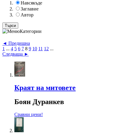
Навсякъде
Заглавие
Автор
Категории
◄ Предишна
1
...
4
5
6
7
8
9
10
11
12
...
Следваща ►
Краят на митовете
Боян Дуранкев
Сравни цени!