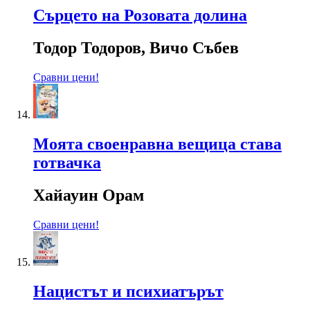
Сърцето на Розовата долина
Тодор Тодоров, Вичо Събев
Сравни цени!
Моята своенравна вещица става
готвачка
Хайауин Орам
Сравни цени!
Нацистът и психиатърът