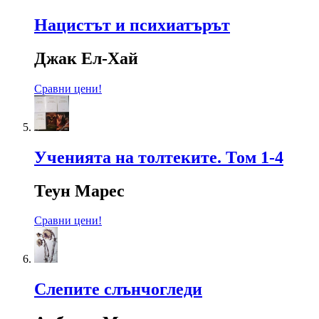
Нацистът и психиатърът
Джак Ел-Хай
Сравни цени!
Ученията на толтеките. Том 1-4
Теун Марес
Сравни цени!
Слепите слънчогледи