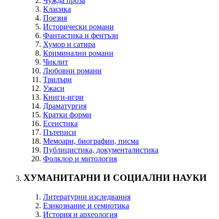
Чужда проза
Класика
Поезия
Исторически романи
Фантастика и фентъзи
Хумор и сатира
Криминални романи
Чиклит
Любовни романи
Трилъри
Ужаси
Книги-игри
Драматургия
Кратки форми
Есеистика
Пътеписи
Мемоари, биографии, писма
Публицистика, документалистика
Фолклор и митология
ХУМАНИТАРНИ И СОЦИАЛНИ НАУКИ
Литературни изследвания
Езикознание и семиотика
История и археология