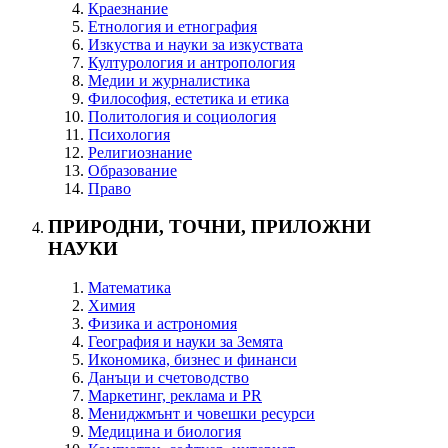
Краезнание
Етнология и етнография
Изкуства и науки за изкуствата
Културология и антропология
Медии и журналистика
Философия, естетика и етика
Политология и социология
Психология
Религиознание
Образование
Право
ПРИРОДНИ, ТОЧНИ, ПРИЛОЖНИ
НАУКИ
Математика
Химия
Физика и астрономия
География и науки за Земята
Икономика, бизнес и финанси
Данъци и счетоводство
Маркетинг, реклама и PR
Мениджмънт и човешки ресурси
Медицина и биология