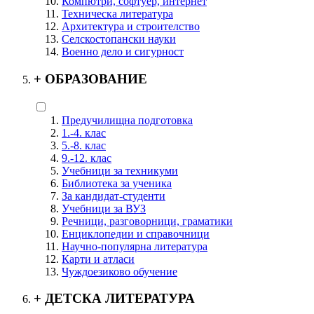
Компютри, софтуер, интернет
Техническа литература
Архитектура и строителство
Селскостопански науки
Военно дело и сигурност
+
ОБРАЗОВАНИЕ
Предучилищна подготовка
1.-4. клас
5.-8. клас
9.-12. клас
Учебници за техникуми
Библиотека за ученика
За кандидат-студенти
Учебници за ВУЗ
Речници, разговорници, граматики
Енциклопедии и справочници
Научно-популярна литература
Карти и атласи
Чуждоезиково обучение
+
ДЕТСКА ЛИТЕРАТУРА