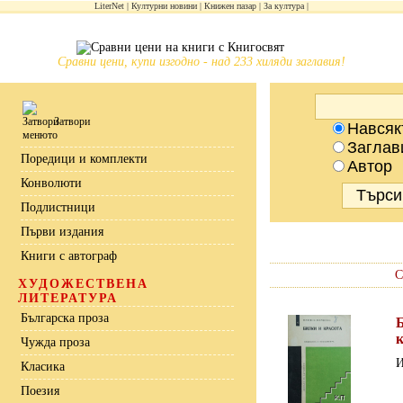
LiterNet
Културни новини
Книжен пазар
За култура
Сравни цени, купи изгодно - над 233 хиляди заглавия!
Затвори
Навсяк
Заглав
Поредици и комплекти
Автор
Конволюти
Подлистници
Първи издания
Книги с автограф
С
ХУДОЖЕСТВЕНА
ЛИТЕРАТУРА
Българска проза
Чужда проза
И
Класика
Поезия