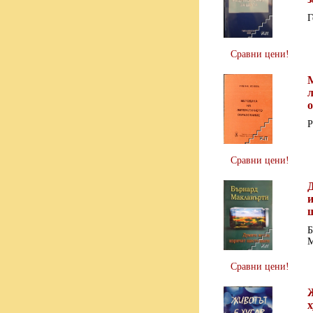
Г
Сравни цени!
Р
Сравни цени!
Б
М
Сравни цени!
х