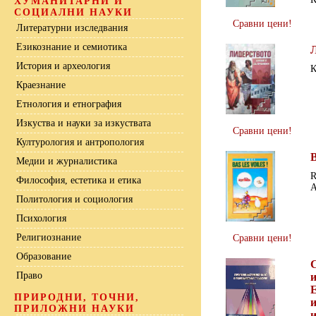
ХУМАНИТАРНИ И
СОЦИАЛНИ НАУКИ
Сравни цени!
Литературни изследвания
Езикознание и семиотика
История и археология
К
Краезнание
Етнология и етнография
Изкуства и науки за изкуствата
Сравни цени!
Културология и антропология
B
Медии и журналистика
R
Философия, естетика и етика
Политология и социология
Психология
Религиознание
Сравни цени!
Образование
Право
ПРИРОДНИ, ТОЧНИ,
и
ПРИЛОЖНИ НАУКИ