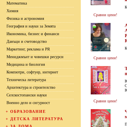
Математика
К
Химия
Сравни цени!
Физика и астрономия
География и науки за Земята
A
Икономика, бизнес и финанси
P
R
Данъци и счетоводство
К
Маркетинг, реклама и PR
Мениджмънт и човешки ресурси
Сравни цени!
Медицина и биология
Компютри, софтуер, интернет
Техническа литература
С
Архитектура и строителство
Селскостопански науки
Сравни цени!
Военно дело и сигурност
Ч
+
ОБРАЗОВАНИЕ
+
ДЕТСКА ЛИТЕРАТУРА
П
+
ЗА ДОМА