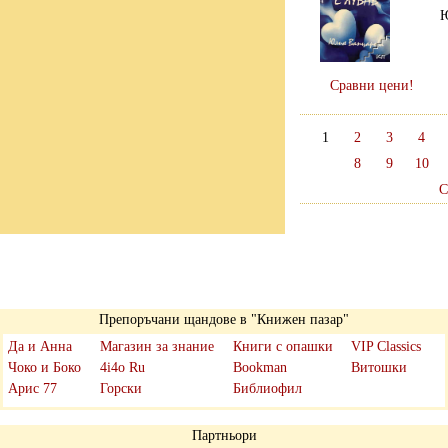
Ю
Сравни цени!
1
2
3
4
8
9
10
С
Препоръчани щандове в "Книжен пазар"
Да и Анна
Магазин за знание
Книги с опашки
VIP Classics
Чоко и Боко
4i4o Ru
Bookman
Витошки
Арис 77
Горски
Библиофил
Партньори