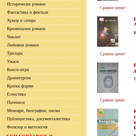
Исторически романи
Сравни цени!
Фантастика и фентъзи
I
Хумор и сатира
A
Криминални романи
К
Чиклит
Любовни романи
Трилъри
Сравни цени!
Ужаси
Книги-игри
Драматургия
Т
Кратки форми
Есеистика
Сравни цени!
Пътеписи
Мемоари, биографии, писма
Публицистика, документалистика
Фолклор и митология
К