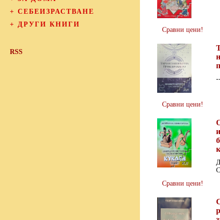
+
СЕБЕИЗРАСТВАНЕ
+
ДРУГИ КНИГИ
Сравни цени!
Т
RSS
-
Сравни цени!
и
к
Д
С
Сравни цени!