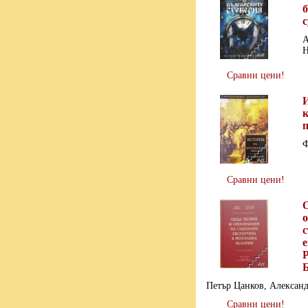
А
Н
Сравни цени!
Ф
Сравни цени!
о
с
е
Петър Цанков, Алексан
Сравни цени!