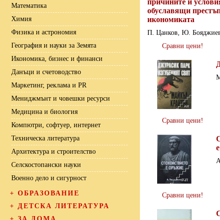
причините и услови
Математика
обуславящи престъп
Химия
икономиката
Физика и астрономия
П. Цанков, Ю. Бояджие
География и науки за Земята
Сравни цени!
Икономика, бизнес и финанси
Данъци и счетоводство
М
Маркетинг, реклама и PR
Мениджмънт и човешки ресурси
Медицина и биология
Сравни цени!
Компютри, софтуер, интернет
Техническа литература
Архитектура и строителство
А
Селскостопански науки
Военно дело и сигурност
+
ОБРАЗОВАНИЕ
Сравни цени!
+
ДЕТСКА ЛИТЕРАТУРА
+
ЗА ДОМА