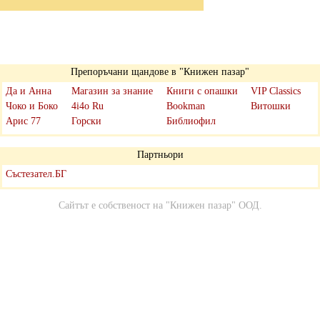
Препоръчани щандове в "Книжен пазар"
Да и Анна
Магазин за знание
Книги с опашки
VIP Classics
Чоко и Боко
4i4o Ru
Bookman
Витошки
Арис 77
Горски
Библиофил
Партньори
Състезател.БГ
Сайтът е собственост на
"Книжен пазар" ООД
.