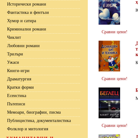
х
Исторически романи
Ю
Фантастика и фентъзи
Хумор и сатира
Криминални романи
Сравни цени!
Чиклит
Любовни романи
т
Трилъри
Ужаси
К
Книги-игри
Сравни цени!
Драматургия
Кратки форми
Есеистика
М
Пътеписи
Мемоари, биографии, писма
Публицистика, документалистика
Сравни цени!
Фолклор и митология
Д