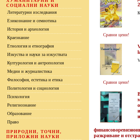
ХУМАНИТАРНИ И
2
СОЦИАЛНИ НАУКИ
Литературни изследвания
К
Езикознание и семиотика
История и археология
Сравни цени!
Краезнание
Етнология и етнография
V
l
Изкуства и науки за изкуствата
V
Културология и антропология
Медии и журналистика
Философия, естетика и етика
Сравни цени!
Политология и социология
Психология
Религиознание
Образование
Право
финансоворевизионн
ПРИРОДНИ, ТОЧНИ,
разкриване и отстр
ПРИЛОЖНИ НАУКИ