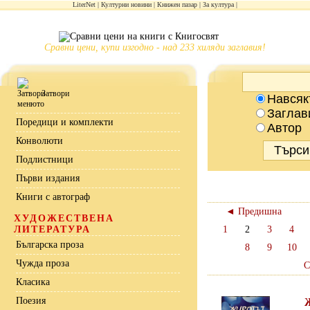
LiterNet
Културни новини
Книжен пазар
За култура
Сравни цени, купи изгодно - над 233 хиляди заглавия!
Затвори
Навсяк
Заглав
Поредици и комплекти
Автор
Конволюти
Подлистници
Първи издания
Книги с автограф
◄ Предишна
ХУДОЖЕСТВЕНА
ЛИТЕРАТУРА
1
2
3
4
Българска проза
8
9
10
Чужда проза
С
Класика
Поезия