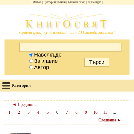
LiterNet
Културни новини
Книжен пазар
За култура
Сравни цени, купи изгодно - над 233 хиляди заглавия!
Навсякъде
Заглавие
Автор
Категории
◄ Предишна
1
2
3
4
5
6
7
8
9
10
11
...
Следваща ►