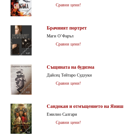
Сравни цени!
Брачният портрет
Маги О’Фаръл
Сравни цени!
Същината на будизма
Дайсец Тейтаро Судзуки
Сравни цени!
Сандокан и отмъщението на Яниш
Емилио Салгари
Сравни цени!