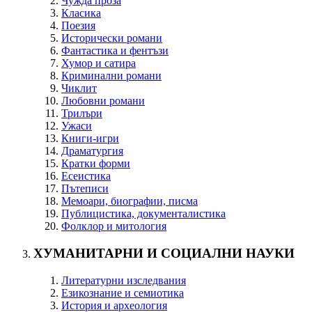
Чужда проза
Класика
Поезия
Исторически романи
Фантастика и фентъзи
Хумор и сатира
Криминални романи
Чиклит
Любовни романи
Трилъри
Ужаси
Книги-игри
Драматургия
Кратки форми
Есеистика
Пътеписи
Мемоари, биографии, писма
Публицистика, документалистика
Фолклор и митология
ХУМАНИТАРНИ И СОЦИАЛНИ НАУКИ
Литературни изследвания
Езикознание и семиотика
История и археология