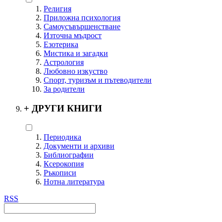
Религия
Приложна психология
Самоусъвършенстване
Източна мъдрост
Езотерика
Мистика и загадки
Астрология
Любовно изкуство
Спорт, туризъм и пътеводители
За родители
+
ДРУГИ КНИГИ
Периодика
Документи и архиви
Библиографии
Ксерокопия
Ръкописи
Нотна литература
RSS