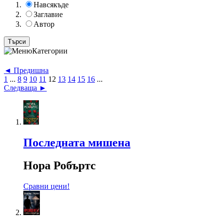
Навсякъде
Заглавие
Автор
Категории
◄ Предишна
1
...
8
9
10
11
12
13
14
15
16
...
Следваща ►
Последната мишена
Нора Робъртс
Сравни цени!