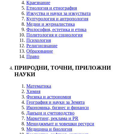
Краезнание
Етнология и етнография
Изкуства и науки за изкуствата
Културология и антропология
Медии и журналистика
Философия, естетика и етика
Политология и социология
Психология
Религиознание
Образование
Право
ПРИРОДНИ, ТОЧНИ, ПРИЛОЖНИ
НАУКИ
Математика
Химия
Физика и астрономия
География и науки за Земята
Икономика, бизнес и финанси
Данъци и счетоводство
Маркетинг, реклама и PR
Мениджмънт и човешки ресурси
Медицина и биология