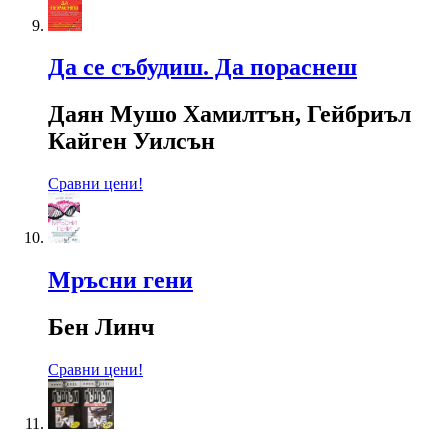
Да се събудиш. Да пораснеш
Даян Мушо Хамилтън, Гейбриъл
Кайген Уилсън
Сравни цени!
Мръсни гени
Бен Линч
Сравни цени!