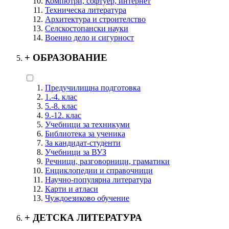
Компютри, софтуер, интернет
Техническа литература
Архитектура и строителство
Селскостопански науки
Военно дело и сигурност
+
ОБРАЗОВАНИЕ
Предучилищна подготовка
1.-4. клас
5.-8. клас
9.-12. клас
Учебници за техникуми
Библиотека за ученика
За кандидат-студенти
Учебници за ВУЗ
Речници, разговорници, граматики
Енциклопедии и справочници
Научно-популярна литература
Карти и атласи
Чуждоезиково обучение
+
ДЕТСКА ЛИТЕРАТУРА