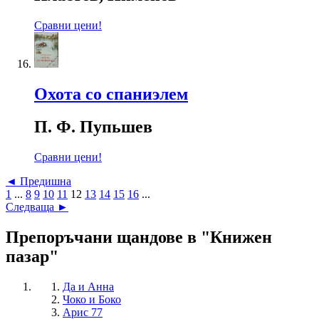
Сравни цени!
Охота со спаниэлем
П. Ф. Пупьшев
Сравни цени!
◄ Предишна
1
...
8
9
10
11
12
13
14
15
16
...
Следваща ►
Препоръчани щандове в "Книжен
пазар"
Да и Анна
Чоко и Боко
Арис 77