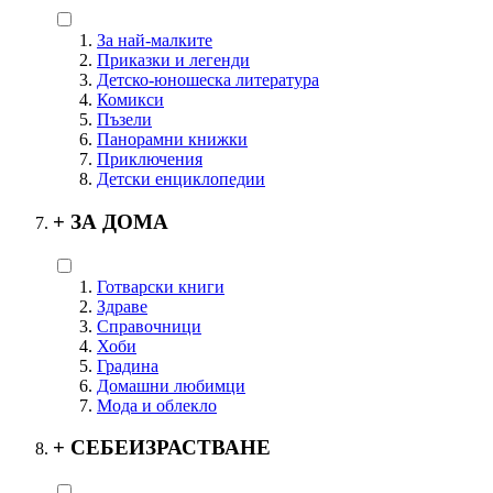
За най-малките
Приказки и легенди
Детско-юношеска литература
Комикси
Пъзели
Панорамни книжки
Приключения
Детски енциклопедии
+
ЗА ДОМА
Готварски книги
Здраве
Справочници
Хоби
Градина
Домашни любимци
Мода и облекло
+
СЕБЕИЗРАСТВАНЕ