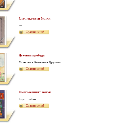
Сто лековити билки
---
Сравни цени!
Духовна пробуда
Монахиня Валентина Друмева
Сравни цени!
Омагьосаният замък
Едит Несбит
Сравни цени!