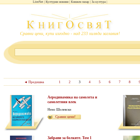
LiterNet
Културни новини
Книжен пазар
За култура
Сравни цени, купи изгодно - над 233 хиляди заглавия!
◄ Предишна
1
2
3
4
5
6
7
8
Аеродинамика на самолета и
самолетния влек
Нено Шолевски
Сравни цени!
Забрави за болките. Том 1