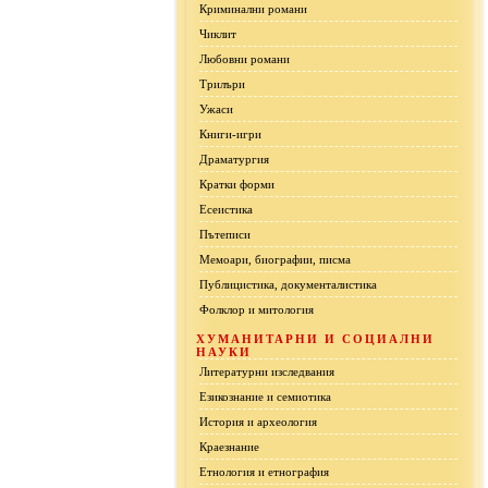
Криминални романи
Чиклит
Любовни романи
Трилъри
Ужаси
Книги-игри
Драматургия
Кратки форми
Есеистика
Пътеписи
Мемоари, биографии, писма
Публицистика, документалистика
Фолклор и митология
ХУМАНИТАРНИ И СОЦИАЛНИ
НАУКИ
Литературни изследвания
Езикознание и семиотика
История и археология
Краезнание
Етнология и етнография