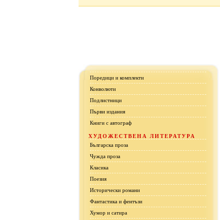
Поредици и комплекти
Конволюти
Подлистници
Първи издания
Книги с автограф
ХУДОЖЕСТВЕНА ЛИТЕРАТУРА
Българска проза
Чужда проза
Класика
Поезия
Исторически романи
Фантастика и фентъзи
Хумор и сатира