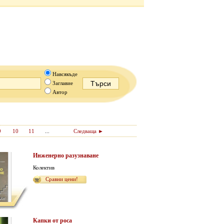
Навсякъде
Заглавие
Автор
9
10
11
...
Следваща ►
Инженерно разузнаване
Колектив
Сравни цени!
Капки от роса