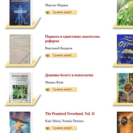
Мартин Марков
Сравни цени!
Първата и единствена спасителна
реформа
Виргиний Кацаров
Сравни цени!
Душевна болест и психология
Мишел Фуко
Сравни цени!
The Promised Neverland. Vol. 11
Kaiu Shirai, Posuka Demizu
Сравни цени!