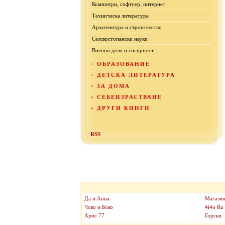
Компютри, софтуер, интернет
Техническа литература
Архитектура и строителство
Селскостопански науки
Военно дело и сигурност
+
ОБРАЗОВАНИЕ
+
ДЕТСКА ЛИТЕРАТУРА
+
ЗА ДОМА
+
СЕБЕИЗРАСТВАНЕ
+
ДРУГИ КНИГИ
RSS
Да и Анна
Магазин
Чоко и Боко
4i4o Ru
Арис 77
Горски