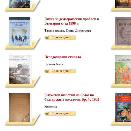
Визии за демографския проблем в
България след 1990 г.
Татяна коцева, Елица Димитрова
Сравни цени!
Неподозирани стъпала
Лучиан Блага
Сравни цени!
Служебен бюлетин на Съюз на
българските писатели. Бр. 4 / 1962
Колектив
Сравни цени!