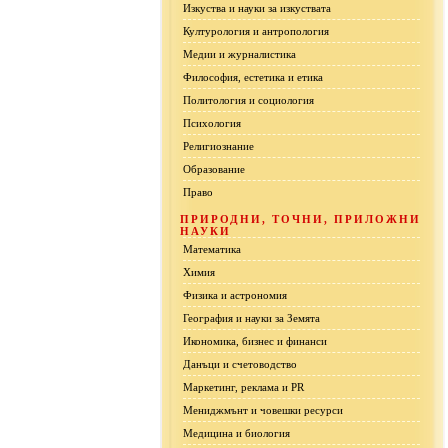
Изкуства и науки за изкуствата
Културология и антропология
Медии и журналистика
Философия, естетика и етика
Политология и социология
Психология
Религиознание
Образование
Право
ПРИРОДНИ, ТОЧНИ, ПРИЛОЖНИ
НАУКИ
Математика
Химия
Физика и астрономия
География и науки за Земята
Икономика, бизнес и финанси
Данъци и счетоводство
Маркетинг, реклама и PR
Мениджмънт и човешки ресурси
Медицина и биология