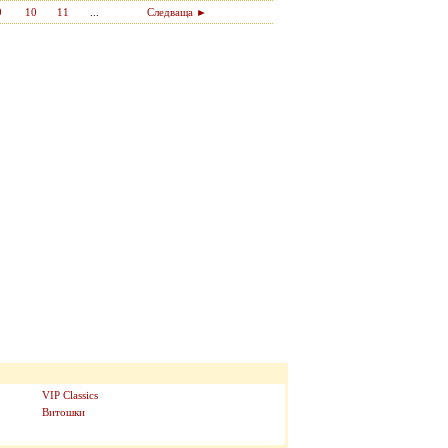
9
10
11
...
Следваща ►
VIP Classics
Витошки