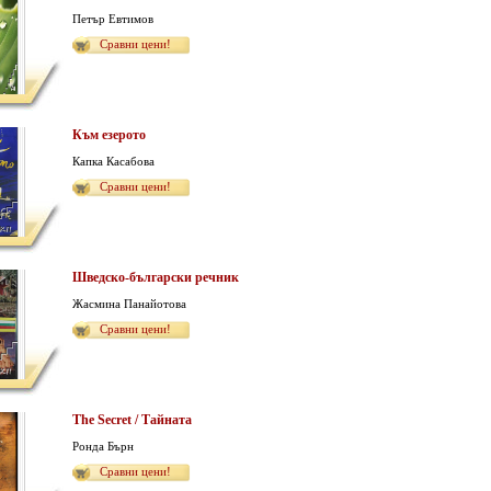
Петър Евтимов
Сравни цени!
Към езерото
Капка Касабова
Сравни цени!
Шведско-български речник
Жасмина Панайотова
Сравни цени!
The Secret / Тайната
Ронда Бърн
Сравни цени!