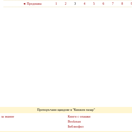
◄ Предишна
1
2
3
4
5
6
7
8
Препоръчани щандове в "Книжен пазар"
 за знание
Книги с опашки
Bookman
Библиофил