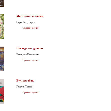
Магазинче за магии
Сара Бет Дърст
Сравни цени!
Последният дракон
Емануел Икономов
Сравни цени!
Булгартабак
Георги Тенев
Сравни цени!