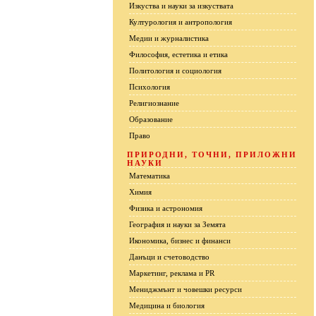
Изкуства и науки за изкуствата
Културология и антропология
Медии и журналистика
Философия, естетика и етика
Политология и социология
Психология
Религиознание
Образование
Право
ПРИРОДНИ, ТОЧНИ, ПРИЛОЖНИ
НАУКИ
Математика
Химия
Физика и астрономия
География и науки за Земята
Икономика, бизнес и финанси
Данъци и счетоводство
Маркетинг, реклама и PR
Мениджмънт и човешки ресурси
Медицина и биология