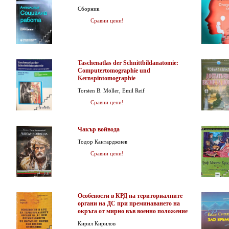
Сборник
Сравни цени!
Taschenatlas der Schnittbildanatomie:
Computertomographie und
Kernspintomographie
Torsten B. Möller, Emil Reif
Сравни цени!
Чакър войвода
Тодор Кантарджиев
Сравни цени!
Особености в КРД на териториалните
органи на ДС при преминаването на
окръга от мирно във военно положение
Кирил Кирилов