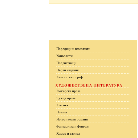
Поредици и комплекти
Конволюти
Подлистници
Първи издания
Книги с автограф
ХУДОЖЕСТВЕНА ЛИТЕРАТУРА
Българска проза
Чужда проза
Класика
Поезия
Исторически романи
Фантастика и фентъзи
Хумор и сатира