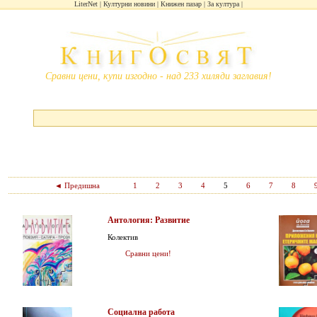
LiterNet
Културни новини
Книжен пазар
За култура
Сравни цени, купи изгодно - над 233 хиляди заглавия!
◄ Предишна
1
2
3
4
5
6
7
8
Антология: Развитие
Колектив
Сравни цени!
Социална работа