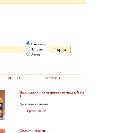
Навсякъде
Заглавие
Автор
9
10
11
...
Следваща ►
Приложения на етеричните масла. Част
3
Десислава ел Хаким
Сравни цени!
Опознай себе си