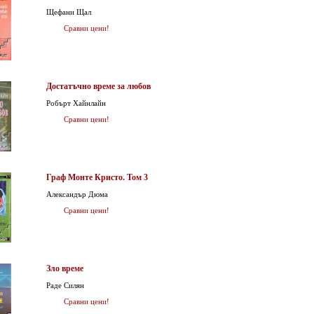
Щефани Щал
Сравни цени!
Достатъчно време за любов
Робърт Хайнлайн
Сравни цени!
Граф Монте Кристо. Том 3
Александър Дюма
Сравни цени!
Зло време
Раде Силян
Сравни цени!