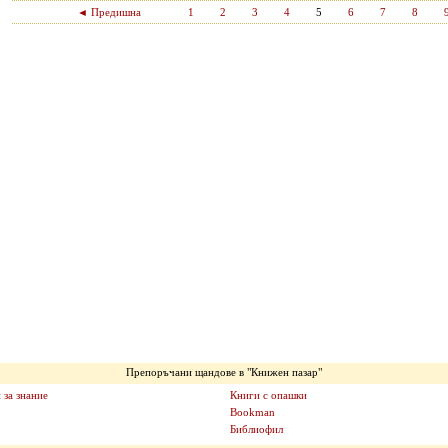
◄ Предишна
1
2
3
4
5
6
7
8
Препоръчани щандове в "Книжен пазар"
 за знание
Книги с опашки
Bookman
Библиофил