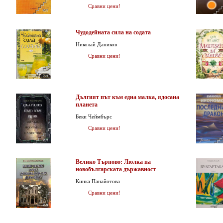
Сравни цени!
Чудодейната сила на содата
Николай Даников
Сравни цени!
Дългият път към една малка, ядосана
планета
Беки Чеймбърс
Сравни цени!
Велико Търново: Люлка на
новобългарската държавност
Кинка Панайотова
Сравни цени!