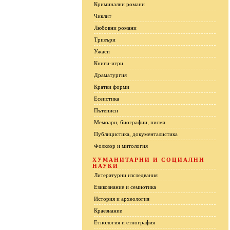
Криминални романи
Чиклит
Любовни романи
Трилъри
Ужаси
Книги-игри
Драматургия
Кратки форми
Есеистика
Пътеписи
Мемоари, биографии, писма
Публицистика, документалистика
Фолклор и митология
ХУМАНИТАРНИ И СОЦИАЛНИ
НАУКИ
Литературни изследвания
Езикознание и семиотика
История и археология
Краезнание
Етнология и етнография