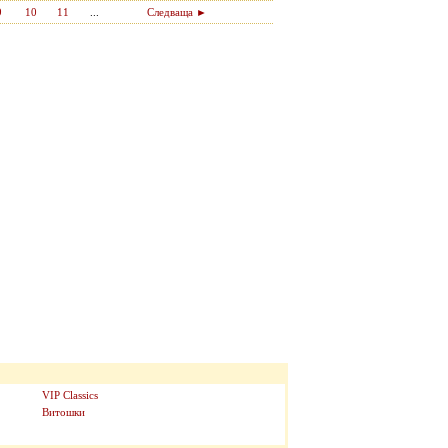
9
10
11
...
Следваща ►
VIP Classics
Витошки