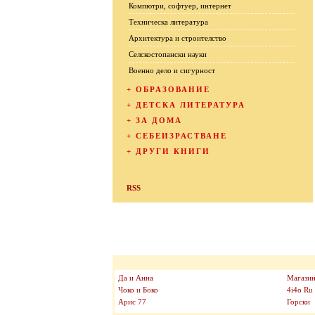
Компютри, софтуер, интернет
Техническа литература
Архитектура и строителство
Селскостопански науки
Военно дело и сигурност
+
ОБРАЗОВАНИЕ
+
ДЕТСКА ЛИТЕРАТУРА
+
ЗА ДОМА
+
СЕБЕИЗРАСТВАНЕ
+
ДРУГИ КНИГИ
RSS
Да и Анна
Магазин
Чоко и Боко
4i4o Ru
Арис 77
Горски