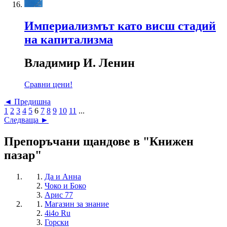
Империализмът като висш стадий
на капитализма
Владимир И. Ленин
Сравни цени!
◄ Предишна
1
2
3
4
5
6
7
8
9
10
11
...
Следваща ►
Препоръчани щандове в "Книжен
пазар"
Да и Анна
Чоко и Боко
Арис 77
Магазин за знание
4i4o Ru
Горски