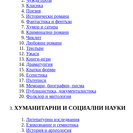
Чужда проза
Класика
Поезия
Исторически романи
Фантастика и фентъзи
Хумор и сатира
Криминални романи
Чиклит
Любовни романи
Трилъри
Ужаси
Книги-игри
Драматургия
Кратки форми
Есеистика
Пътеписи
Мемоари, биографии, писма
Публицистика, документалистика
Фолклор и митология
ХУМАНИТАРНИ И СОЦИАЛНИ НАУКИ
Литературни изследвания
Езикознание и семиотика
История и археология