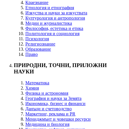
Краезнание
Етнология и етнография
Изкуства и науки за изкуствата
Културология и антропология
Медии и журналистика
Философия, естетика и етика
Политология и социология
Психология
Религиознание
Образование
Право
ПРИРОДНИ, ТОЧНИ, ПРИЛОЖНИ
НАУКИ
Математика
Химия
Физика и астрономия
География и науки за Земята
Икономика, бизнес и финанси
Данъци и счетоводство
Маркетинг, реклама и PR
Мениджмънт и човешки ресурси
Медицина и биология