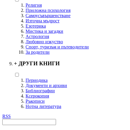
Религия
Приложна психология
Самоусъвършенстване
Източна мъдрост
Езотерика
Мистика и загадки
Астрология
Любовно изкуство
Спорт, туризъм и пътеводители
За родители
+
ДРУГИ КНИГИ
Периодика
Документи и архиви
Библиографии
Ксерокопия
Ръкописи
Нотна литература
RSS