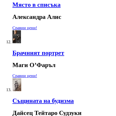
Място в списъка
Александра Алис
Сравни цени!
Брачният портрет
Маги О’Фаръл
Сравни цени!
Същината на будизма
Дайсец Тейтаро Судзуки