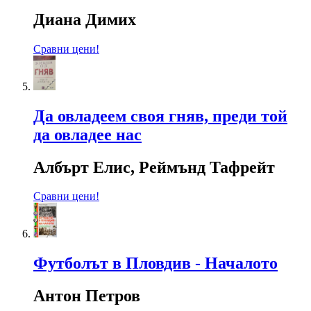
Диана Димих
Сравни цени!
Да овладеем своя гняв, преди той
да овладее нас
Албърт Елис, Реймънд Тафрейт
Сравни цени!
Футболът в Пловдив - Началото
Антон Петров