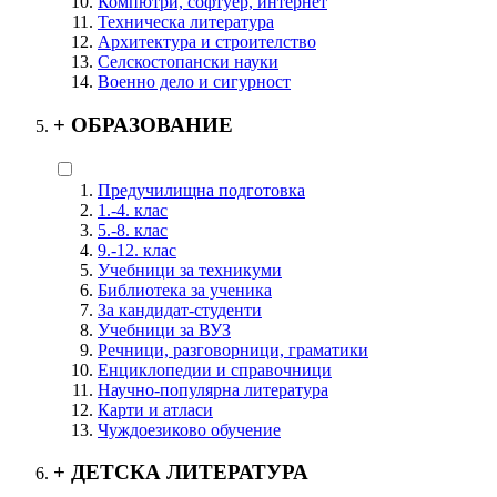
Компютри, софтуер, интернет
Техническа литература
Архитектура и строителство
Селскостопански науки
Военно дело и сигурност
+
ОБРАЗОВАНИЕ
Предучилищна подготовка
1.-4. клас
5.-8. клас
9.-12. клас
Учебници за техникуми
Библиотека за ученика
За кандидат-студенти
Учебници за ВУЗ
Речници, разговорници, граматики
Енциклопедии и справочници
Научно-популярна литература
Карти и атласи
Чуждоезиково обучение
+
ДЕТСКА ЛИТЕРАТУРА