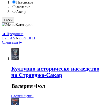
Навсякъде
Заглавие
Автор
Категории
◄ Предишна
1
2
3
4
5
6
7
8
9
10
11
...
Следваща ►
Културно-историческо наследство
на Странджа-Сакар
Валерия Фол
Сравни цени!