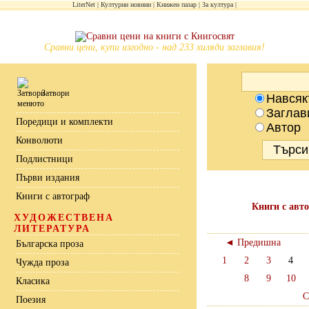
LiterNet
Културни новини
Книжен пазар
За култура
Сравни цени, купи изгодно - над 233 хиляди заглавия!
Затвори
Навсяк
Заглав
Поредици и комплекти
Автор
Конволюти
Подлистници
Първи издания
Книги с автограф
Книги с авт
ХУДОЖЕСТВЕНА
ЛИТЕРАТУРА
◄ Предишна
Българска проза
1
2
3
4
Чужда проза
8
9
10
Класика
С
Поезия