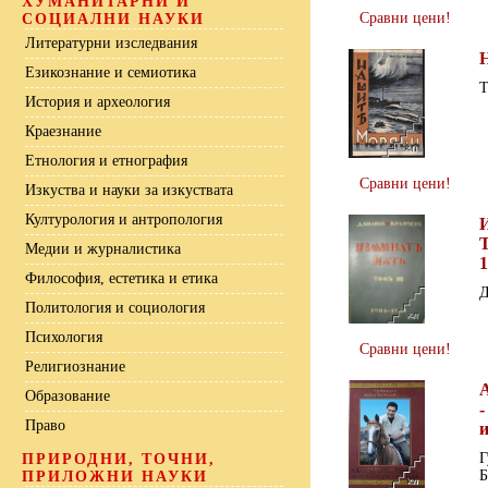
ХУМАНИТАРНИ И
Сравни цени!
СОЦИАЛНИ НАУКИ
Литературни изследвания
Езикознание и семиотика
Т
История и археология
Краезнание
Етнология и етнография
Сравни цени!
Изкуства и науки за изкуствата
Културология и антропология
Т
Медии и журналистика
1
Философия, естетика и етика
Д
Политология и социология
Психология
Сравни цени!
Религиознание
Образование
-
Право
и
Г
ПРИРОДНИ, ТОЧНИ,
Б
ПРИЛОЖНИ НАУКИ