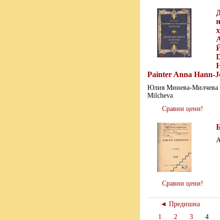
н
Й
D
H
Painter Anna Hann-Jo
Юлия Минева-Милчева / 
Milcheva
Сравни цени!
А
Сравни цени!
◄ Предишна
1
2
3
4