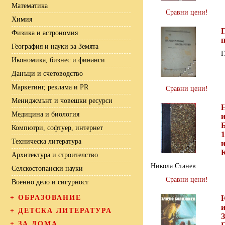
Математика
Сравни цени!
Химия
Физика и астрономия
География и науки за Земята
Г
Икономика, бизнес и финанси
Данъци и счетоводство
Маркетинг, реклама и PR
Сравни цени!
Мениджмънт и човешки ресурси
Медицина и биология
и
Б
Компютри, софтуер, интернет
1
Техническа литература
Архитектура и строителство
Никола Станев
Селскостопански науки
Сравни цени!
Военно дело и сигурност
+
ОБРАЗОВАНИЕ
+
ДЕТСКА ЛИТЕРАТУРА
+
ЗА ДОМА