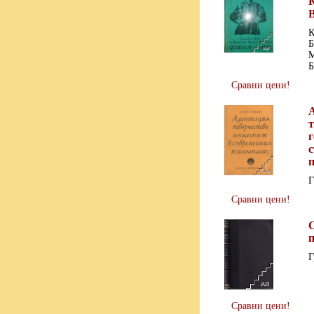
К
Б
М
Б
Сравни цени!
т
г
Г
Сравни цени!
Г
Сравни цени!