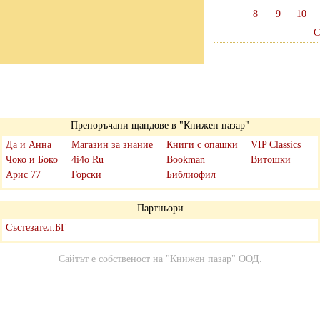
8
9
10
С
Препоръчани щандове в "Книжен пазар"
Да и Анна
Магазин за знание
Книги с опашки
VIP Classics
Чоко и Боко
4i4o Ru
Bookman
Витошки
Арис 77
Горски
Библиофил
Партньори
Състезател.БГ
Сайтът е собственост на
"Книжен пазар" ООД
.