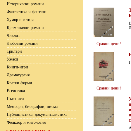
Исторически романи
Фантастика и фентъзи
Хумор и сатира
Е
Криминални романи
Д
Чиклит
Любовни романи
Сравни цени!
Трилъри
Ужаси
Г
Книги-игри
Драматургия
Кратки форми
Сравни цени!
Есеистика
Пътеписи
Мемоари, биографии, писма
Публицистика, документалистика
Фолклор и митология
А