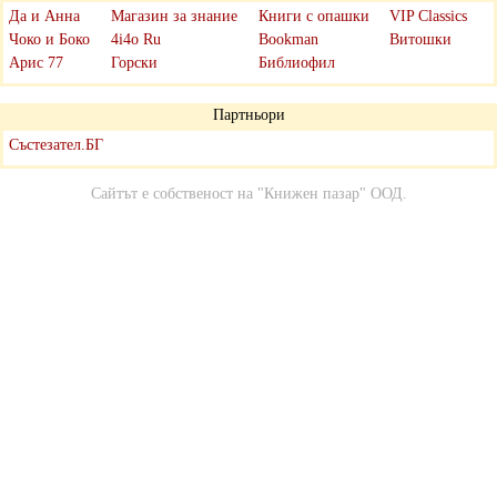
Да и Анна
Магазин за знание
Книги с опашки
VIP Classics
Чоко и Боко
4i4o Ru
Bookman
Витошки
Арис 77
Горски
Библиофил
Партньори
Състезател.БГ
Сайтът е собственост на
"Книжен пазар" ООД
.