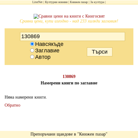
LiterNet
Културни новини
Книжен пазар
За култура
Сравни цени, купи изгодно - над 233 хиляди заглавия!
Навсякъде
Заглавие
Автор
130869
Намерени книги по заглавие
Няма намерени книги.
Обратно
Препоръчани щандове в "Книжен пазар"