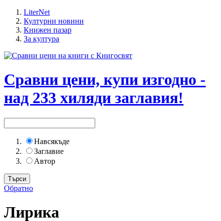
LiterNet
Културни новини
Книжен пазар
За култура
Сравни цени, купи изгодно -
над 233 хиляди заглавия!
Навсякъде
Заглавие
Автор
Обратно
Лирика