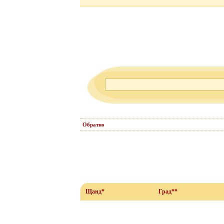
Обратно
Щанд*
Град**