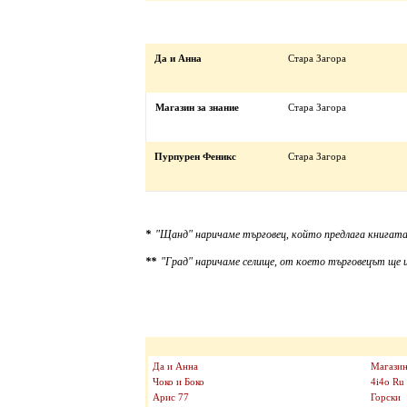
Да и Анна
Стара Загора
Магазин за знание
Стара Загора
Пурпурен Феникс
Стара Загора
*
"Щанд" наричаме търговец, който предлага книгата
**
"Град" наричаме селище, от което търговецът ще и
Да и Анна
Магазин
Чоко и Боко
4i4o Ru
Арис 77
Горски