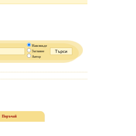
Навсякъде
Заглавие
Автор
Поръчай