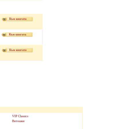
Към книгата
Към книгата
Към книгата
VIP Classics
Витошки