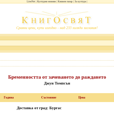
LiterNet
Културни новини
Книжен пазар
За култура
Сравни цени, купи изгодно - над 233 хиляди заглавия!
Бременността от зачеването до раждането
Джун Томпсън
Година
Състояние
Цена
Доставка от град: Бургас