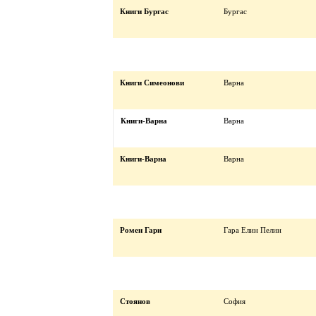
Книги Бургас
Бургас
Книги Симеонови
Варна
Книги-Варна
Варна
Книги-Варна
Варна
Ромен Гари
Гара Елин Пелин
Стоянов
София