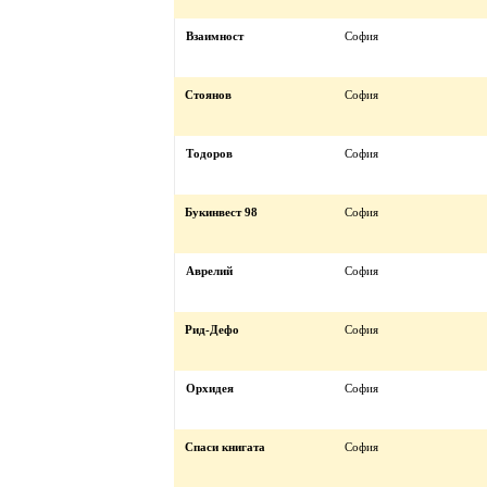
Взаимност
София
Стоянов
София
Тодоров
София
Букинвест 98
София
Аврелий
София
Рид-Дефо
София
Орхидея
София
Спаси книгата
София