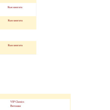
Към книгата
Към книгата
Към книгата
VIP Classics
Витошки