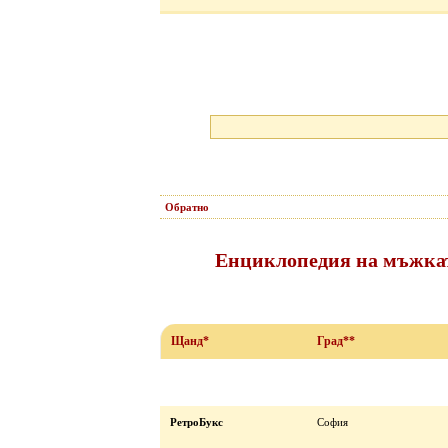
Обратно
Енциклопедия на мъжкат
Щанд*
Град**
РетроБукс
София