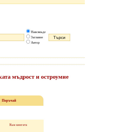
Навсякъде
Заглавие
Автор
ата мъдрост и остроумие
Поръчай
Към книгата