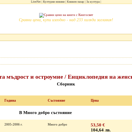
LiterNet
Културни новини
Книжен пазар
За култура
Сравни цени, купи изгодно - над 233 хиляди заглавия!
а мъдрост и остроумие / Енциклопедия на женск
Сборник
Година
Състояние
Цена
В Много добро състояние
2005-2006 г.
Много добро
53,50 €
104,64 лв.