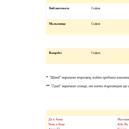
Библиотеката
София
Мальовица
София
Rangelov
София
*
"Щанд" наричаме търговец, който предлага книгата
**
"Град" наричаме селище, от което търговецът ще и
Да и Анна
Магазин
Чоко и Боко
4i4o Ru