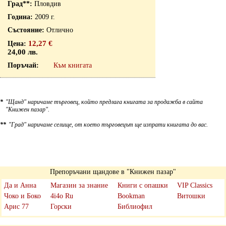
Пловдив
2009 г.
Отлично
12,27 €
24,00 лв.
Към книгата
*
"Щанд" наричаме търговец, който предлага книгата за продажба в сайта
"Книжен пазар".
**
"Град" наричаме селище, от което търговецът ще изпрати книгата до вас.
Препоръчани щандове в "Книжен пазар"
Да и Анна
Магазин за знание
Книги с опашки
VIP Classics
Чоко и Боко
4i4o Ru
Bookman
Витошки
Арис 77
Горски
Библиофил