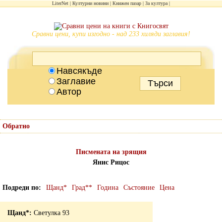
LiterNet
Културни новини
Книжен пазар
За култура
Сравни цени, купи изгодно - над 233 хиляди заглавия!
Навсякъде
Заглавие
Автор
Обратно
Писмената на зрящия
Янис Рицос
Подреди по
Щанд*
Град**
Година
Състояние
Цена
Светулка 93