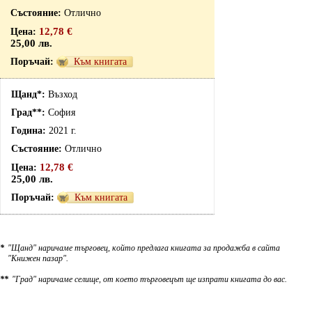
Отлично
12,78 €
25,00 лв.
Към книгата
Възход
София
2021 г.
Отлично
12,78 €
25,00 лв.
Към книгата
*
"Щанд" наричаме търговец, който предлага книгата за продажба в сайта
"Книжен пазар".
**
"Град" наричаме селище, от което търговецът ще изпрати книгата до вас.