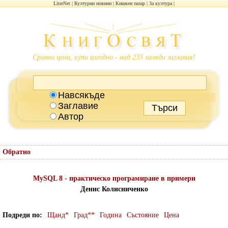
LiterNet
Културни новини
Книжен пазар
За култура
Сравни цени, купи изгодно - над 233 хиляди заглавия!
Навсякъде
Заглавие
Автор
Обратно
MySQL 8 - практическо програмиране в примери
Денис Колисниченко
Подреди по
Щанд*
Град**
Година
Състояние
Цена