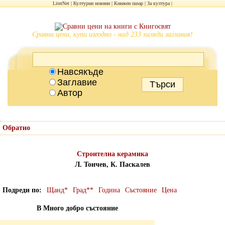
LiterNet
Културни новини
Книжен пазар
За култура
Сравни цени, купи изгодно - над 233 хиляди заглавия!
Навсякъде
Заглавие
Автор
Обратно
Строителна керамика
Л. Тончев, К. Паскалев
Подреди по
Щанд*
Град**
Година
Състояние
Цена
В Много добро състояние