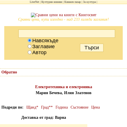
LiterNet
Културни новини
Книжен пазар
За култура
Сравни цени, купи изгодно - над 233 хиляди заглавия!
Навсякъде
Заглавие
Автор
Обратно
Електротехника и електроника
Мария Бечева, Илия Златенов
Подреди по
Щанд*
Град**
Година
Състояние
Цена
Доставка от град: Варна