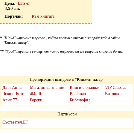
4,35 €
8,50 лв.
Към книгата
*
"Щанд" наричаме търговец, който предлага книгата за продажба в сайта
"Книжен пазар".
**
"Град" наричаме селище, от което търговецът ще изпрати книгата до вас.
Препоръчани щандове в "Книжен пазар"
Да и Анна
Магазин за знание
Книги с опашки
VIP Classics
Чоко и Боко
4i4o Ru
Bookman
Витошки
Арис 77
Горски
Библиофил
Партньори
Състезател.БГ