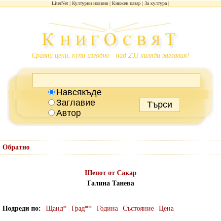
LiterNet
Културни новини
Книжен пазар
За култура
Сравни цени, купи изгодно - над 233 хиляди заглавия!
Навсякъде
Заглавие
Автор
Обратно
Шепот от Сакар
Галина Танева
Подреди по
Щанд*
Град**
Година
Състояние
Цена