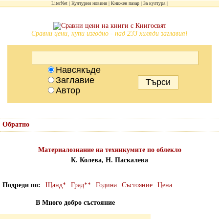
LiterNet
Културни новини
Книжен пазар
За култура
Сравни цени, купи изгодно - над 233 хиляди заглавия!
Навсякъде
Заглавие
Автор
Обратно
Материалознание на техникумите по облекло
К. Колева, Н. Паскалева
Подреди по
Щанд*
Град**
Година
Състояние
Цена
В Много добро състояние