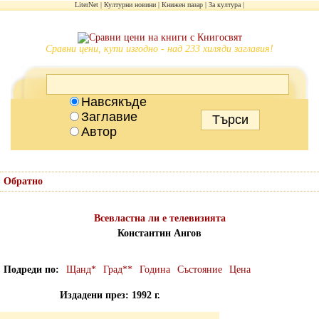
LiterNet
Културни новини
Книжен пазар
За култура
Сравни цени, купи изгодно - над 233 хиляди заглавия!
Навсякъде
Заглавие
Автор
Обратно
Всевластна ли е телевизията
Константин Ангов
Подреди по
Щанд*
Град**
Година
Състояние
Цена
Издадени през: 1992 г.