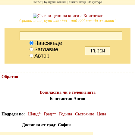
LiterNet
Културни новини
Книжен пазар
За култура
Сравни цени, купи изгодно - над 233 хиляди заглавия!
Навсякъде
Заглавие
Автор
Обратно
Всевластна ли е телевизията
Константин Ангов
Подреди по
Щанд*
Град**
Година
Състояние
Цена
Доставка от град: София