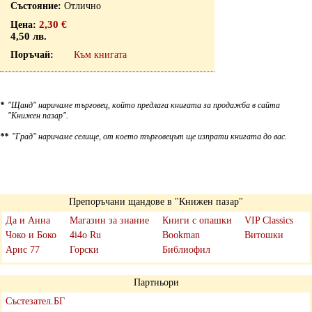
Отлично
2,30 €
4,50 лв.
Към книгата
*
"Щанд" наричаме търговец, който предлага книгата за продажба в сайта
"Книжен пазар".
**
"Град" наричаме селище, от което търговецът ще изпрати книгата до вас.
Препоръчани щандове в "Книжен пазар"
Да и Анна
Магазин за знание
Книги с опашки
VIP Classics
Чоко и Боко
4i4o Ru
Bookman
Витошки
Арис 77
Горски
Библиофил
Партньори
Състезател.БГ