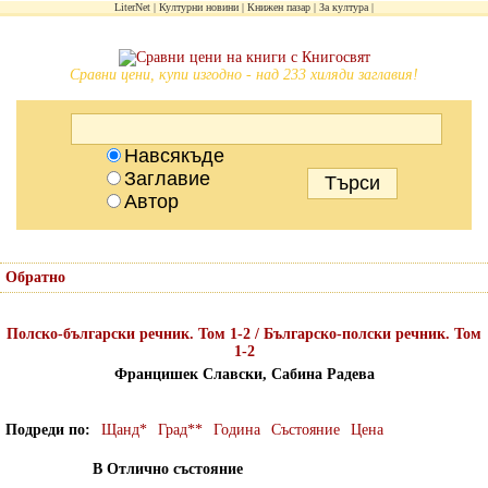
LiterNet
Културни новини
Книжен пазар
За култура
Сравни цени, купи изгодно - над 233 хиляди заглавия!
Навсякъде
Заглавие
Автор
Обратно
Полско-български речник. Том 1-2 / Българско-полски речник. Том
1-2
Францишек Славски, Сабина Радева
Подреди по
Щанд*
Град**
Година
Състояние
Цена
В Отлично състояние