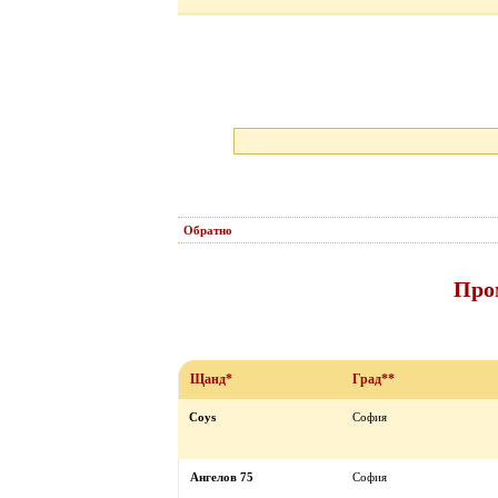
Обратно
Про
Щанд*
Град**
Coys
София
Ангелов 75
София