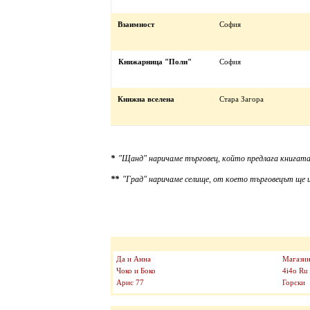
Взаимност
София
Книжарница "Поли"
София
Книжна вселена
Стара Загора
*
"Щанд" наричаме търговец, който предлага книгата
**
"Град" наричаме селище, от което търговецът ще и
Да и Анна
Магазин
Чоко и Боко
4i4o Ru
Арис 77
Горски