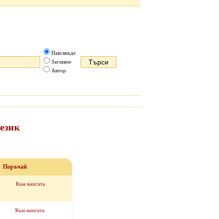
Навсякъде
Заглавие
Автор
език
Поръчай
Към книгата
Към книгата