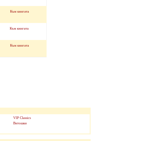
Към книгата
Към книгата
Към книгата
VIP Classics
Витошки