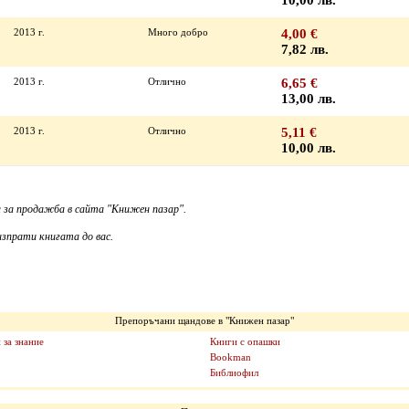
10,00 лв.
2013 г.
Много добро
4,00 €
7,82 лв.
2013 г.
Отлично
6,65 €
13,00 лв.
2013 г.
Отлично
5,11 €
10,00 лв.
 за продажба в сайта "Книжен пазар".
зпрати книгата до вас.
Препоръчани щандове в "Книжен пазар"
 за знание
Книги с опашки
Bookman
Библиофил