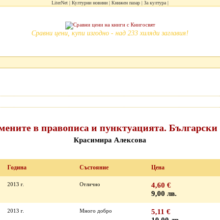
LiterNet
Културни новини
Книжен пазар
За култура
Сравни цени, купи изгодно - над 233 хиляди заглавия!
мените в правописа и пунктуацията. Български 
Красимира Алексова
Година
Състояние
Цена
2013 г.
Отлично
4,60 €
9,00 лв.
2013 г.
Много добро
5,11 €