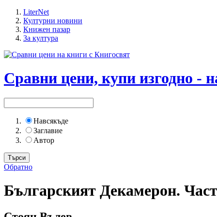
LiterNet
Културни новини
Книжен пазар
За култура
Сравни цени, купи изгодно - н
Навсякъде
Заглавие
Автор
Обратно
Българският Декамерон. Част
Стоян Вълев