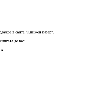
одажба в сайта "Книжен пазар".
книгата до вас.
р"