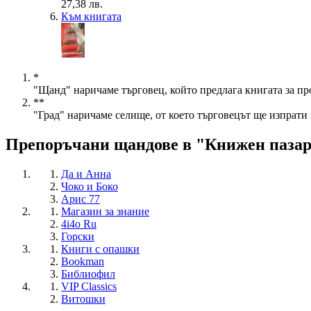
27,38 лв.
Към книгата
*
"Щанд" наричаме търговец, който предлага книгата за пр
**
"Град" наричаме селище, от което търговецът ще изпрати 
Препоръчани щандове в "Книжен паза
Да и Анна
Чоко и Боко
Арис 77
Магазин за знание
4i4o Ru
Горски
Книги с опашки
Bookman
Библиофил
VIP Classics
Витошки