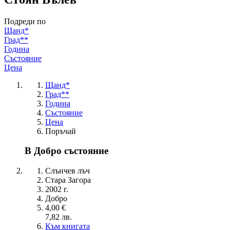
Подреди по
Щанд*
Град**
Година
Състояние
Цена
Щанд*
Град**
Година
Състояние
Цена
Поръчай
В Добро състояние
Слънчев лъч
Стара Загора
2002 г.
Добро
4,00 €
7,82 лв.
Към книгата