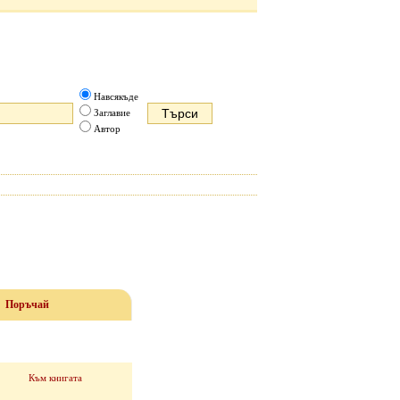
Навсякъде
Заглавие
Автор
Поръчай
Към книгата