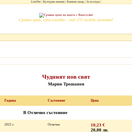
LiterNet
Културни новини
Книжен пазар
За култура
Сравни цени, купи изгодно - над 233 хиляди заглавия!
Чудният нов свят
Марин Трошанов
Година
Състояние
Цена
В Отлично състояние
2022 г.
Отлично
10,23 €
20,00 лв.