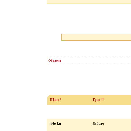
Обратно
Щанд*
Град**
4i4o Ru
Добрич