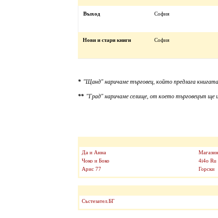
Възход
София
Нови и стари книги
София
*
"Щанд" наричаме търговец, който предлага книгата
**
"Град" наричаме селище, от което търговецът ще и
Да и Анна
Магазин
Чоко и Боко
4i4o Ru
Арис 77
Горски
Състезател.БГ