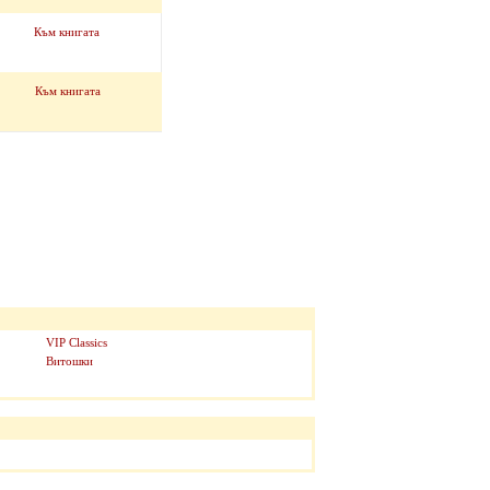
Към книгата
Към книгата
VIP Classics
Витошки