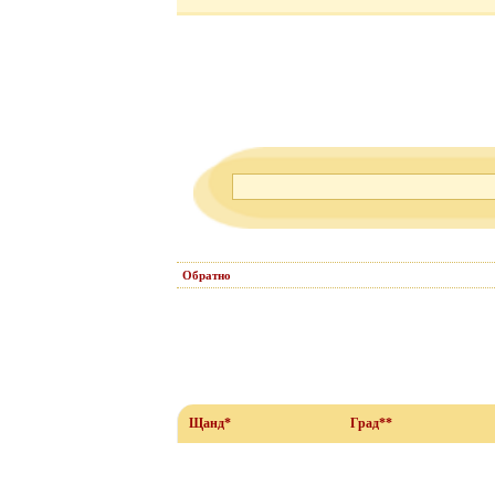
Обратно
Щанд*
Град**