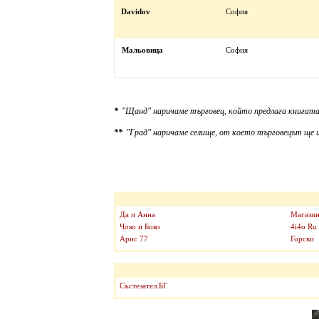
Davidov
София
Мальовица
София
*
"Щанд" наричаме търговец, който предлага книгата
**
"Град" наричаме селище, от което търговецът ще и
Да и Анна
Магазин
Чоко и Боко
4i4o Ru
Арис 77
Горски
Състезател.БГ