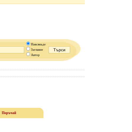
Навсякъде
Заглавие
Автор
Поръчай