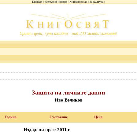
LiterNet
Културни новини
Книжен пазар
За култура
Сравни цени, купи изгодно - над 233 хиляди заглавия!
Защита на личните данни
Иво Великов
Година
Състояние
Цена
Издадени през: 2011 г.