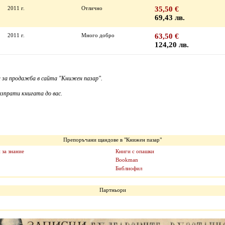
2011 г.
Отлично
35,50 €
69,43 лв.
2011 г.
Много добро
63,50 €
124,20 лв.
 за продажба в сайта "Книжен пазар".
зпрати книгата до вас.
Препоръчани щандове в "Книжен пазар"
 за знание
Книги с опашки
Bookman
Библиофил
Партньори