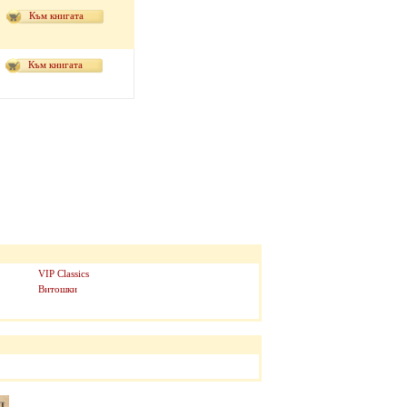
Към книгата
Към книгата
VIP Classics
Витошки