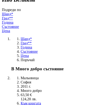
Подреди по
Щанд*
Град**
Година
Състояние
Цена
Щанд*
Град**
Година
Състояние
Цена
Поръчай
В Много добро състояние
Мальовица
София
2011 г.
Много добро
63,50 €
124,20 лв.
Към книгата