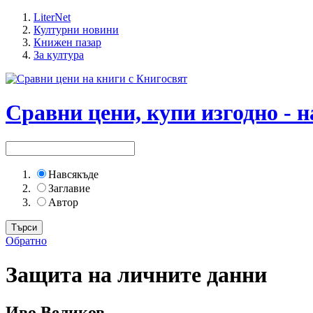
LiterNet
Културни новини
Книжен пазар
За култура
Сравни цени, купи изгодно - н
Навсякъде
Заглавие
Автор
Обратно
Защита на личните данни
Иво Великов