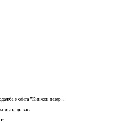
одажба в сайта "Книжен пазар".
книгата до вас.
р"