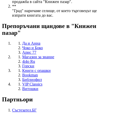
продажба в сайта "Книжен пазар".
**
"Град" наричаме селище, от което търговецът ще
изпрати книгата до вас.
Препоръчани щандове в "Книжен
пазар"
Да и Анна
Чоко и Боко
Арис 77
Магазин за знание
4i4o Ru
Горски
Книги с опашки
Bookman
Библиофил
VIP Classics
Витошки
Партньори
Състезател.БГ