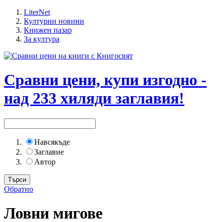
LiterNet
Културни новини
Книжен пазар
За култура
Сравни цени, купи изгодно -
над 233 хиляди заглавия!
Навсякъде
Заглавие
Автор
Обратно
Ловни мигове