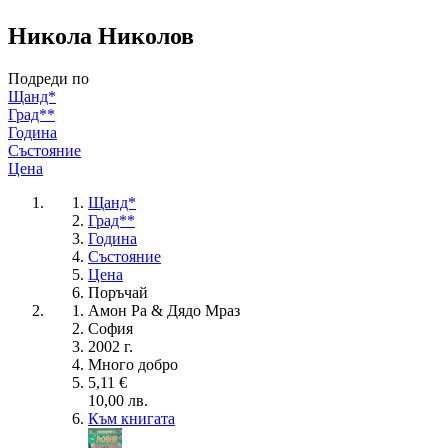
Никола Николов
Подреди по
Щанд*
Град**
Година
Състояние
Цена
Щанд*
Град**
Година
Състояние
Цена
Поръчай
Амон Ра & Дядо Мраз
София
2002 г.
Много добро
5,11 €
10,00 лв.
Към книгата