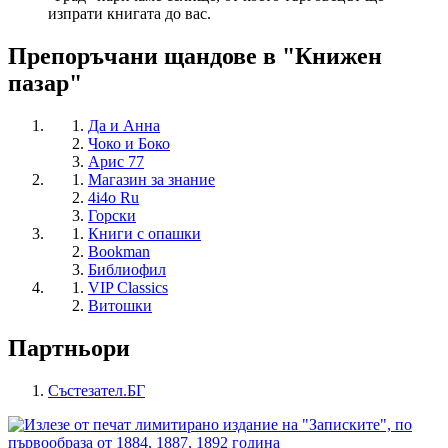
изпрати книгата до вас.
Препоръчани щандове в "Книжен
пазар"
Да и Анна
Чоко и Боко
Арис 77
Магазин за знание
4i4o Ru
Горски
Книги с опашки
Bookman
Библиофил
VIP Classics
Витошки
Партньори
Състезател.БГ