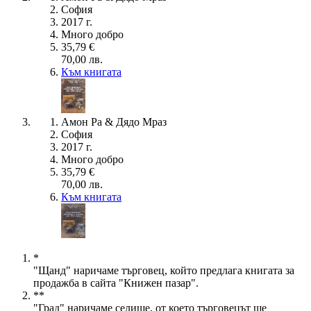
София
2017 г.
Много добро
35,79 €
70,00 лв.
Към книгата
Амон Ра & Дядо Мраз
София
2017 г.
Много добро
35,79 €
70,00 лв.
Към книгата
*
"Щанд" наричаме търговец, който предлага книгата за
продажба в сайта "Книжен пазар".
**
"Град" наричаме селище, от което търговецът ще