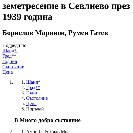
земетресение в Севлиево през
1939 година
Борислав Маринов, Румен Гатев
Подреди по
Щанд*
Град**
Година
Състояние
Цена
Щанд*
Град**
Година
Състояние
Цена
Поръчай
В Много добро състояние
Амон Ра & Дядо Мраз