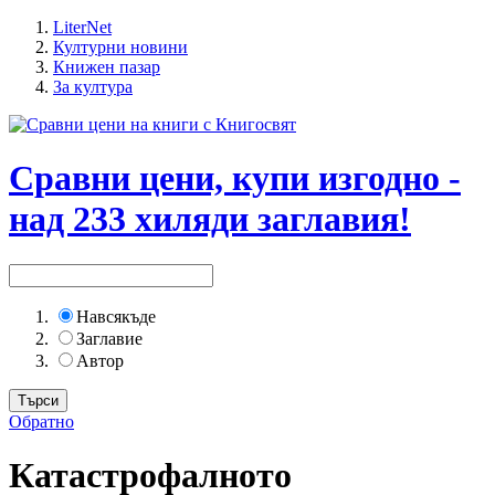
LiterNet
Културни новини
Книжен пазар
За култура
Сравни цени, купи изгодно -
над 233 хиляди заглавия!
Навсякъде
Заглавие
Автор
Обратно
Катастрофалното