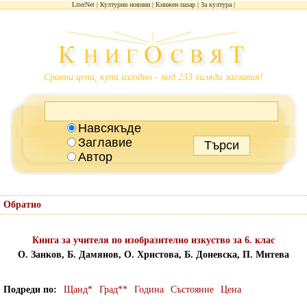
LiterNet
Културни новини
Книжен пазар
За култура
Сравни цени, купи изгодно - над 233 хиляди заглавия!
Навсякъде
Заглавие
Автор
Обратно
Книга за учителя по изобразително изкуство за 6. клас
О. Занков, Б. Дамянов, О. Христова, Б. Доневска, П. Митева
Подреди по
Щанд*
Град**
Година
Състояние
Цена