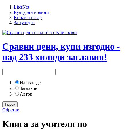
LiterNet
Културни новини
Книжен пазар
За култура
Сравни цени, купи изгодно -
над 233 хиляди заглавия!
Навсякъде
Заглавие
Автор
Обратно
Книга за учителя по