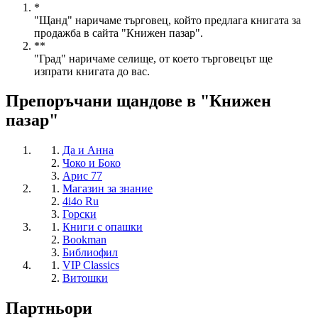
*
"Щанд" наричаме търговец, който предлага книгата за
продажба в сайта "Книжен пазар".
**
"Град" наричаме селище, от което търговецът ще
изпрати книгата до вас.
Препоръчани щандове в "Книжен
пазар"
Да и Анна
Чоко и Боко
Арис 77
Магазин за знание
4i4o Ru
Горски
Книги с опашки
Bookman
Библиофил
VIP Classics
Витошки
Партньори