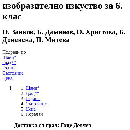
изобразително изкуство за 6.
клас
О. Занков, Б. Дамянов, О. Христова, Б.
Доневска, П. Митева
Подреди по
Щанд*
Град**
Година
Състояние
Цена
Щанд*
Град**
Година
Състояние
Цена
Поръчай
Доставка от град: Гоце Делчев