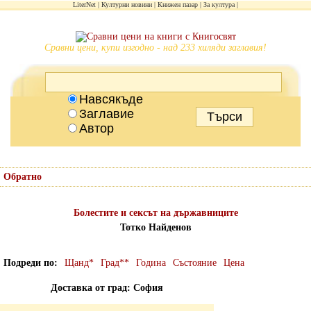
LiterNet
Културни новини
Книжен пазар
За култура
Сравни цени, купи изгодно - над 233 хиляди заглавия!
Навсякъде
Заглавие
Автор
Обратно
Болестите и сексът на държавниците
Тотко Найденов
Подреди по
Щанд*
Град**
Година
Състояние
Цена
Доставка от град: София