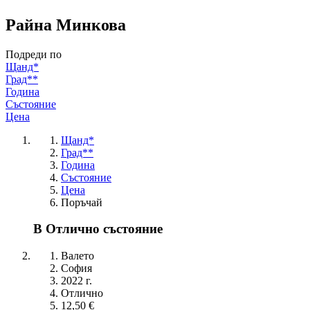
Райна Минкова
Подреди по
Щанд*
Град**
Година
Състояние
Цена
Щанд*
Град**
Година
Състояние
Цена
Поръчай
В Отлично състояние
Валето
София
2022 г.
Отлично
12,50 €