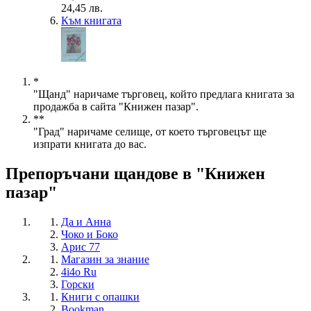
24,45 лв.
Към книгата
*
"Щанд" наричаме търговец, който предлага книгата за
продажба в сайта "Книжен пазар".
**
"Град" наричаме селище, от което търговецът ще
изпрати книгата до вас.
Препоръчани щандове в "Книжен
пазар"
Да и Анна
Чоко и Боко
Арис 77
Магазин за знание
4i4o Ru
Горски
Книги с опашки
Bookman