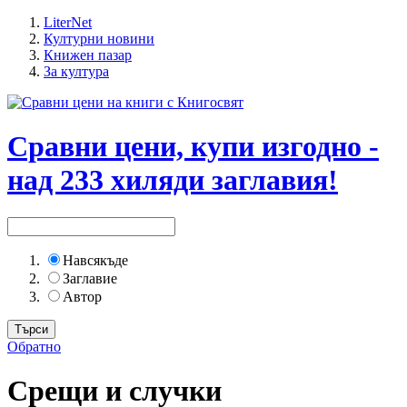
LiterNet
Културни новини
Книжен пазар
За култура
Сравни цени, купи изгодно -
над 233 хиляди заглавия!
Навсякъде
Заглавие
Автор
Обратно
Срещи и случки