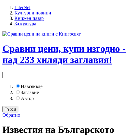
LiterNet
Културни новини
Книжен пазар
За култура
Сравни цени, купи изгодно -
над 233 хиляди заглавия!
Навсякъде
Заглавие
Автор
Обратно
Известия на Българското