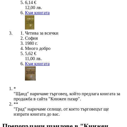
6,14 €
12,00 лв.
Към книгата
Четива за всички
София
1980 г.
Много добро
5,62 €
11,00 лв.
Към книгата
*
"Щанд" наричаме търговец, който предлага книгата за
продажба в сайта "Книжен пазар".
**
"Град" наричаме селище, от което търговецът ще
изпрати книгата до вас.
Препоръчани щандове в "Книжен