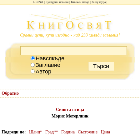
LiterNet
Културни новини
Книжен пазар
За култура
Сравни цени, купи изгодно - над 233 хиляди заглавия!
Навсякъде
Заглавие
Автор
Обратно
Синята птица
Морис Метерлинк
Подреди по
Щанд*
Град**
Година
Състояние
Цена