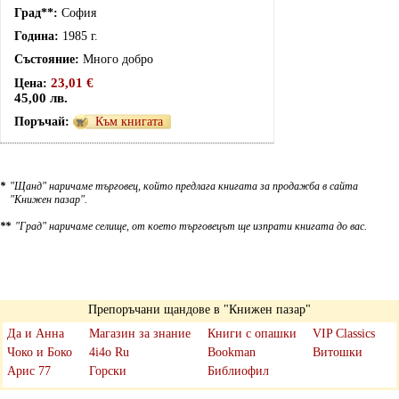
София
1985 г.
Много добро
23,01 €
45,00 лв.
Към книгата
*
"Щанд" наричаме търговец, който предлага книгата за продажба в сайта
"Книжен пазар".
**
"Град" наричаме селище, от което търговецът ще изпрати книгата до вас.
Препоръчани щандове в "Книжен пазар"
Да и Анна
Магазин за знание
Книги с опашки
VIP Classics
Чоко и Боко
4i4o Ru
Bookman
Витошки
Арис 77
Горски
Библиофил