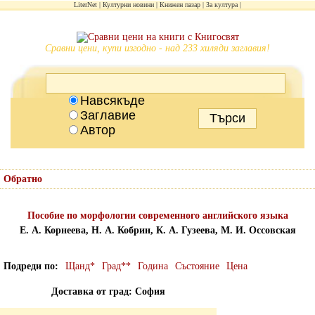
LiterNet
Културни новини
Книжен пазар
За култура
Сравни цени, купи изгодно - над 233 хиляди заглавия!
Навсякъде
Заглавие
Автор
Обратно
Пособие по морфологии современного английского языка
Е. А. Корнеева, Н. А. Кобрин, К. А. Гузеева, М. И. Оссовская
Подреди по
Щанд*
Град**
Година
Състояние
Цена
Доставка от град: София