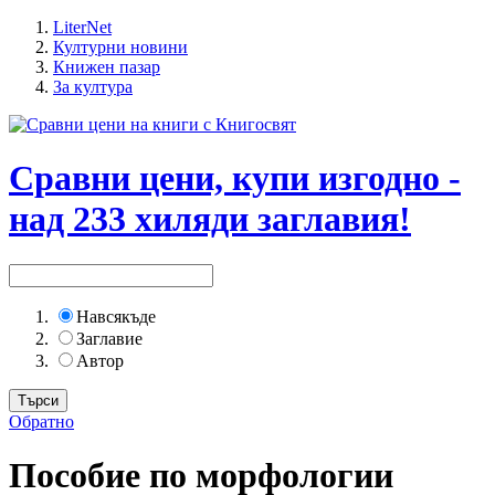
LiterNet
Културни новини
Книжен пазар
За култура
Сравни цени, купи изгодно -
над 233 хиляди заглавия!
Навсякъде
Заглавие
Автор
Обратно
Пособие по морфологии