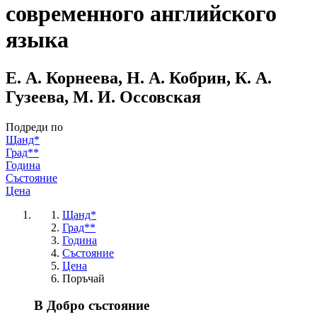
современного английского
языка
Е. А. Корнеева, Н. А. Кобрин, К. А.
Гузеева, М. И. Оссовская
Подреди по
Щанд*
Град**
Година
Състояние
Цена
Щанд*
Град**
Година
Състояние
Цена
Поръчай
В Добро състояние