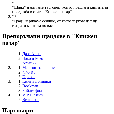
*
"Щанд" наричаме търговец, който предлага книгата за
продажба в сайта "Книжен пазар".
**
"Град" наричаме селище, от което търговецът ще
изпрати книгата до вас.
Препоръчани щандове в "Книжен
пазар"
Да и Анна
Чоко и Боко
Арис 77
Магазин за знание
4i4o Ru
Горски
Книги с опашки
Bookman
Библиофил
VIP Classics
Витошки
Партньори