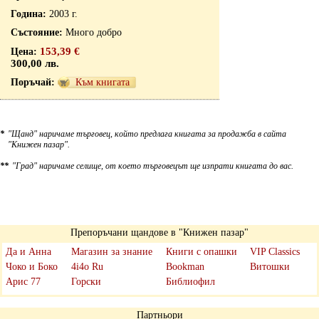
2003 г.
Много добро
153,39 €
300,00 лв.
Към книгата
*
"Щанд" наричаме търговец, който предлага книгата за продажба в сайта
"Книжен пазар".
**
"Град" наричаме селище, от което търговецът ще изпрати книгата до вас.
Препоръчани щандове в "Книжен пазар"
Да и Анна
Магазин за знание
Книги с опашки
VIP Classics
Чоко и Боко
4i4o Ru
Bookman
Витошки
Арис 77
Горски
Библиофил
Партньори