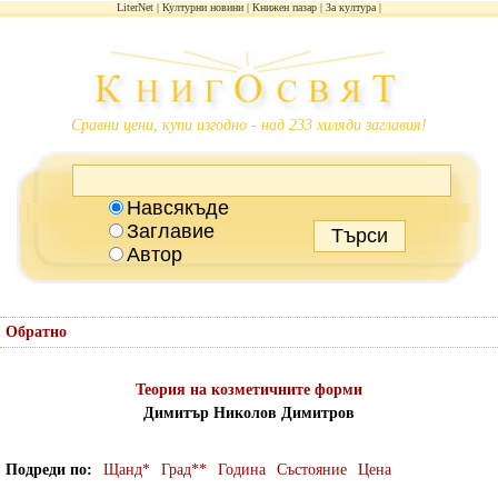
LiterNet
Културни новини
Книжен пазар
За култура
Сравни цени, купи изгодно - над 233 хиляди заглавия!
Навсякъде
Заглавие
Автор
Обратно
Теория на козметичните форми
Димитър Николов Димитров
Подреди по
Щанд*
Град**
Година
Състояние
Цена