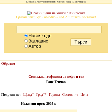
LiterNet
Културни новини
Книжен пазар
За култура
Сравни цени, купи изгодно - над 233 хиляди заглавия!
Навсякъде
Заглавие
Автор
Обратно
Сондажна геофизика за нефт и газ
Гоце Тенчов
Подреди по
Щанд*
Град**
Година
Състояние
Цена
Издадени през: 2005 г.