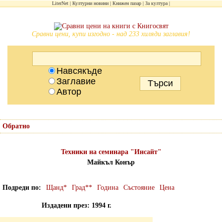
LiterNet
Културни новини
Книжен пазар
За култура
Сравни цени, купи изгодно - над 233 хиляди заглавия!
Навсякъде
Заглавие
Автор
Обратно
Техники на семинара "Инсайт"
Майкъл Конър
Подреди по
Щанд*
Град**
Година
Състояние
Цена
Издадени през: 1994 г.