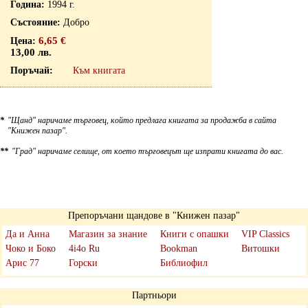
1994 г.
Добро
6,65 €
13,00 лв.
Към книгата
*
"Щанд" наричаме търговец, който предлага книгата за продажба в сайта
"Книжен пазар".
**
"Град" наричаме селище, от което търговецът ще изпрати книгата до вас.
Препоръчани щандове в "Книжен пазар"
Да и Анна
Магазин за знание
Книги с опашки
VIP Classics
Чоко и Боко
4i4o Ru
Bookman
Витошки
Арис 77
Горски
Библиофил
Партньори