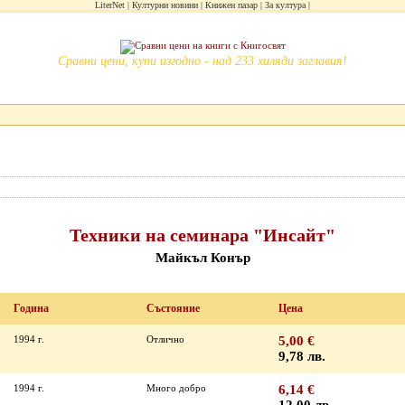
LiterNet
Културни новини
Книжен пазар
За култура
Сравни цени, купи изгодно - над 233 хиляди заглавия!
Техники на семинара "Инсайт"
Майкъл Конър
Година
Състояние
Цена
1994 г.
Отлично
5,00 €
9,78 лв.
1994 г.
Много добро
6,14 €