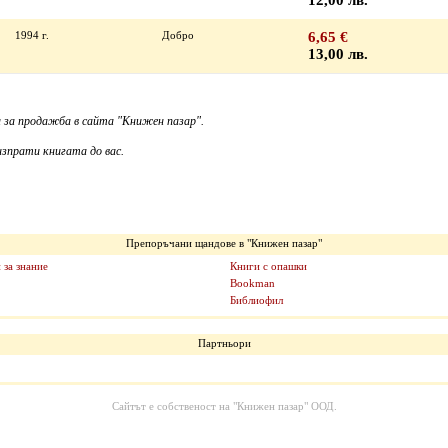
12,00 лв.
1994 г.
Добро
6,65 €
13,00 лв.
 за продажба в сайта "Книжен пазар".
зпрати книгата до вас.
Препоръчани щандове в "Книжен пазар"
 за знание
Книги с опашки
Bookman
Библиофил
Партньори
Сайтът е собственост на
"Книжен пазар" ООД
.