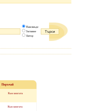
Навсякъде
Заглавие
Автор
Поръчай
Към книгата
Към книгата