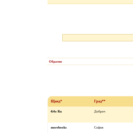
Обратно
Щанд*
Град**
4i4o Ru
Добрич
morebooks
София