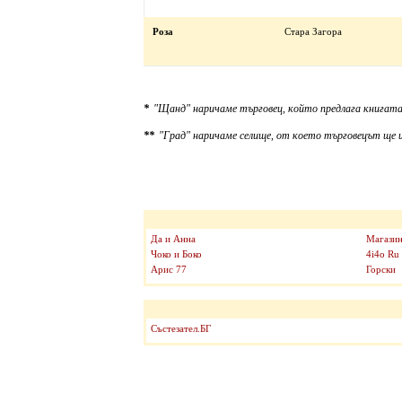
Роза
Стара Загора
*
"Щанд" наричаме търговец, който предлага книгата
**
"Град" наричаме селище, от което търговецът ще и
Да и Анна
Магазин
Чоко и Боко
4i4o Ru
Арис 77
Горски
Състезател.БГ