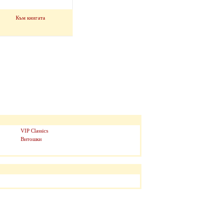
Към книгата
VIP Classics
Витошки