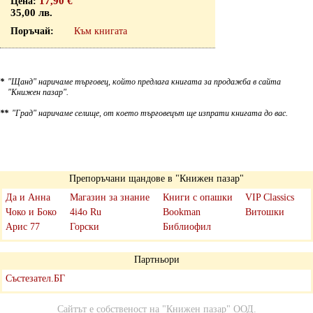
17,90 €
35,00 лв.
Към книгата
*
"Щанд" наричаме търговец, който предлага книгата за продажба в сайта
"Книжен пазар".
**
"Град" наричаме селище, от което търговецът ще изпрати книгата до вас.
Препоръчани щандове в "Книжен пазар"
Да и Анна
Магазин за знание
Книги с опашки
VIP Classics
Чоко и Боко
4i4o Ru
Bookman
Витошки
Арис 77
Горски
Библиофил
Партньори
Състезател.БГ
Сайтът е собственост на
"Книжен пазар" ООД
.