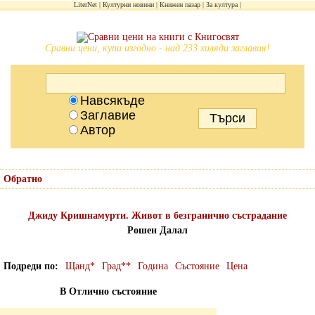
LiterNet
Културни новини
Книжен пазар
За култура
Сравни цени, купи изгодно - над 233 хиляди заглавия!
Навсякъде
Заглавие
Автор
Обратно
Джиду Кришнамурти. Живот в безгранично състрадание
Рошен Далал
Подреди по
Щанд*
Град**
Година
Състояние
Цена
В Отлично състояние