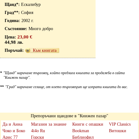
Ескалибур
София
2002 г.
Много добро
23,00 €
44,98 лв.
Към книгата
*
"Щанд" наричаме търговец, който предлага книгата за продажба в сайта
"Книжен пазар".
**
"Град" наричаме селище, от което търговецът ще изпрати книгата до вас.
Препоръчани щандове в "Книжен пазар"
Да и Анна
Магазин за знание
Книги с опашки
VIP Classics
Чоко и Боко
4i4o Ru
Bookman
Витошки
Арис 77
Горски
Библиофил