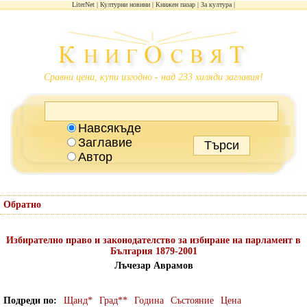
LiterNet
Културни новини
Книжен пазар
За култура
Сравни цени, купи изгодно - над 233 хиляди заглавия!
Навсякъде
Заглавие
Автор
Обратно
Избирателно право и законодателство за избиране на парламент в
България 1879-2001
Лъчезар Аврамов
Подреди по
Щанд*
Град**
Година
Състояние
Цена