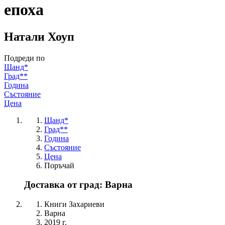
епоха
Натали Хоуп
Подреди по
Щанд*
Град**
Година
Състояние
Цена
Щанд*
Град**
Година
Състояние
Цена
Поръчай
Доставка от град: Варна
Книги Захариеви
Варна
2019 г.