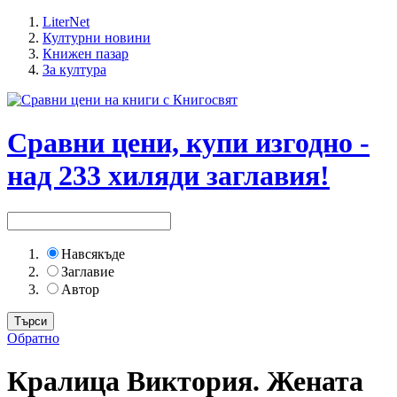
LiterNet
Културни новини
Книжен пазар
За култура
Сравни цени, купи изгодно -
над 233 хиляди заглавия!
Навсякъде
Заглавие
Автор
Обратно
Кралица Виктория. Жената