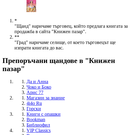
*
"Щанд" наричаме търговец, който предлага книгата за
продажба в сайта "Книжен пазар".
**
"Град" наричаме селище, от което търговецът ще
изпрати книгата до вас.
Препоръчани щандове в "Книжен
пазар"
Да и Анна
Чоко и Боко
Арис 77
Магазин за знание
4i4o Ru
Горски
Книги с опашки
Bookman
Библиофил
VIP Classics