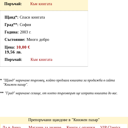
Към книгата
Спаси книгата
София
2003 г.
Много добро
10,00 €
19,56 лв.
Към книгата
*
"Щанд" наричаме търговец, който предлага книгата за продажба в сайта
"Книжен пазар".
**
"Град" наричаме селище, от което търговецът ще изпрати книгата до вас.
Препоръчани щандове в "Книжен пазар"
Да и Анна
Магазин за знание
Книги с опашки
VIP Classics