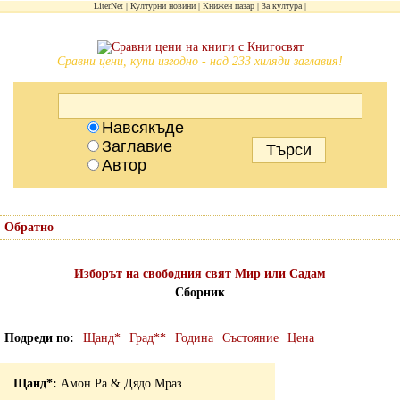
LiterNet
Културни новини
Книжен пазар
За култура
Сравни цени, купи изгодно - над 233 хиляди заглавия!
Навсякъде
Заглавие
Автор
Обратно
Изборът на свободния свят Мир или Садам
Сборник
Подреди по
Щанд*
Град**
Година
Състояние
Цена
Амон Ра & Дядо Мраз