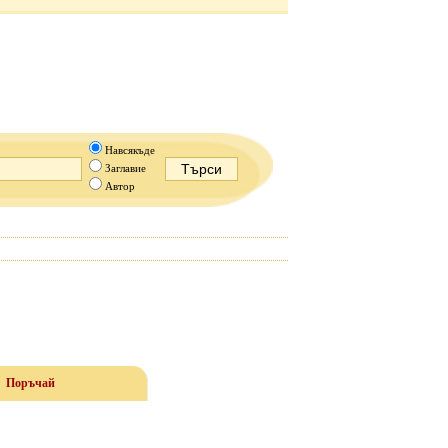
Навсякъде
Заглавие
Автор
Поръчай