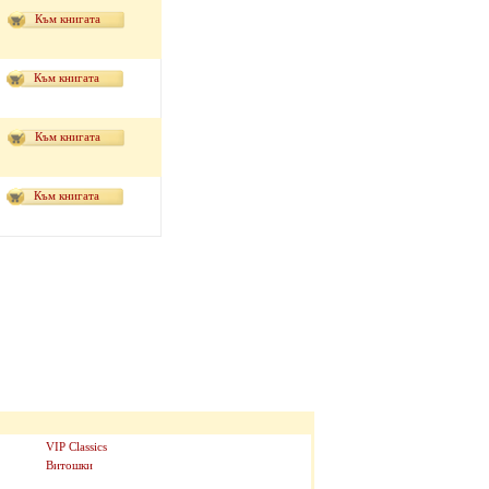
Към книгата
Към книгата
Към книгата
Към книгата
VIP Classics
Витошки