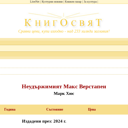
LiterNet
Културни новини
Книжен пазар
За култура
Сравни цени, купи изгодно - над 233 хиляди заглавия!
Неудържимият Макс Верстапен
Марк Хюс
Година
Състояние
Цена
Издадени през: 2024 г.