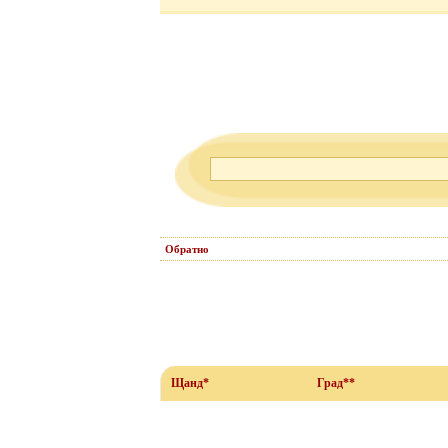
Обратно
Щанд*
Град**