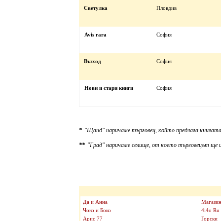
Светулка
Пловдив
Avis rara
София
Възход
София
Нови и стари книги
София
*
"Щанд" наричаме търговец, който предлага книгата
**
"Град" наричаме селище, от което търговецът ще и
Да и Анна
Магазин
Чоко и Боко
4i4o Ru
Арис 77
Горски