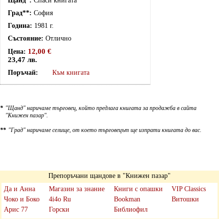
Спаси книгата
София
1981 г.
Отлично
12,00 €
23,47 лв.
Към книгата
*
"Щанд" наричаме търговец, който предлага книгата за продажба в сайта
"Книжен пазар".
**
"Град" наричаме селище, от което търговецът ще изпрати книгата до вас.
Препоръчани щандове в "Книжен пазар"
Да и Анна
Магазин за знание
Книги с опашки
VIP Classics
Чоко и Боко
4i4o Ru
Bookman
Витошки
Арис 77
Горски
Библиофил