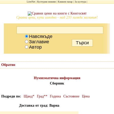
LiterNet
Културни новини
Книжен пазар
За култура
Сравни цени, купи изгодно - над 233 хиляди заглавия!
Навсякъде
Заглавие
Автор
Обратно
Нумизматична информация
Сборник
Подреди по
Щанд*
Град**
Година
Състояние
Цена
Доставка от град: Варна