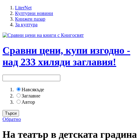
LiterNet
Културни новини
Книжен пазар
За култура
Сравни цени, купи изгодно -
над 233 хиляди заглавия!
Навсякъде
Заглавие
Автор
Обратно
На театър в детската градина