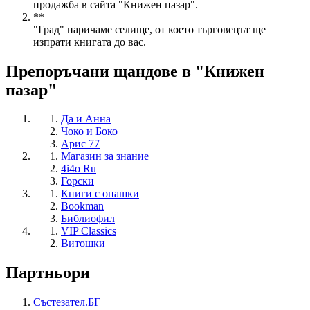
продажба в сайта "Книжен пазар".
**
"Град" наричаме селище, от което търговецът ще
изпрати книгата до вас.
Препоръчани щандове в "Книжен
пазар"
Да и Анна
Чоко и Боко
Арис 77
Магазин за знание
4i4o Ru
Горски
Книги с опашки
Bookman
Библиофил
VIP Classics
Витошки
Партньори
Състезател.БГ