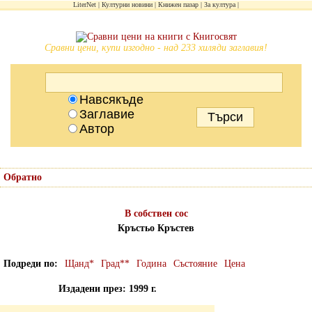
LiterNet
Културни новини
Книжен пазар
За култура
Сравни цени, купи изгодно - над 233 хиляди заглавия!
Навсякъде
Заглавие
Автор
Обратно
В собствен сос
Кръстьо Кръстев
Подреди по
Щанд*
Град**
Година
Състояние
Цена
Издадени през: 1999 г.